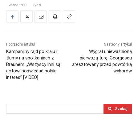
Wizna 1939
Żydzi
Poprzedni artykuł
Następny artykuł
Kampanijny rajd po kraju i
Wygrał unieważnioną
tłumy na spotkaniach z
pierwszą turę. Georgescu
Braunem. „Wszyscy inni są
aresztowany przed powtórką
gotowi poświęcać polski
wyborów
interes” [VIDEO]
Szukaj