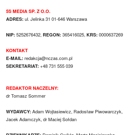
5S MEDIA SP. Z O.O.
ADRES:
ul. Jelinka 31 01-646 Warszawa
NIP:
5252676432,
REGON:
365416025,
KRS:
0000637269
KONTAKT
E-MAIL:
redakcja@nczas.com.pl
SEKRETARIAT:
+48 731 555 039
REDAKTOR NACZELNY:
dr Tomasz Sommer
WYDAWCY:
Adam Wojtasiewicz, Radosław Piwowarczyk,
Jacek Adamczyk, dr Maciej Sołdan
Dominik Cwikła, Marta Maciejewska-