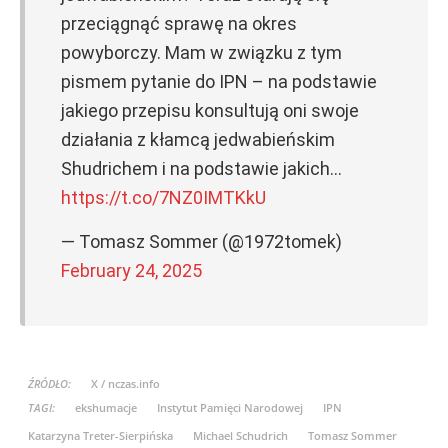
przeciągnąć sprawę na okres
powyborczy. Mam w związku z tym
pismem pytanie do IPN – na podstawie
jakiego przepisu konsultują oni swoje
działania z kłamcą jedwabieńskim
Shudrichem i na podstawie jakich…
https://t.co/7NZ0IMTKkU
— Tomasz Sommer (@1972tomek)
February 24, 2025
ŹRÓDŁO:
X / nczas.info
TAGI:
ekshumacje
Instytut Pamięci Narodowej
IPN
Katarzyna Treter-Sierpińska
Michael Schudrich
Tomasz Sommer