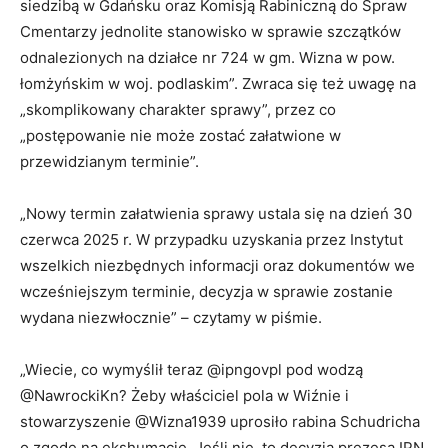
siedzibą w Gdańsku oraz Komisją Rabiniczną do Spraw
Cmentarzy jednolite stanowisko w sprawie szczątków
odnalezionych na działce nr 724 w gm. Wizna w pow.
łomżyńskim w woj. podlaskim”. Zwraca się też uwagę na
„skomplikowany charakter sprawy”, przez co
„postępowanie nie może zostać załatwione w
przewidzianym terminie”.
„Nowy termin załatwienia sprawy ustala się na dzień 30
czerwca 2025 r. W przypadku uzyskania przez Instytut
wszelkich niezbędnych informacji oraz dokumentów we
wcześniejszym terminie, decyzja w sprawie zostanie
wydana niezwłocznie” – czytamy w piśmie.
„Wiecie, co wymyślił teraz @ipngovpl pod wodzą
@NawrockiKn? Żeby właściciel pola w Wiźnie i
stowarzyszenie @Wizna1939 uprosiło rabina Schudricha
o zgodę na ekshumację. Jeśli nie, to decyzja prezesa IPN