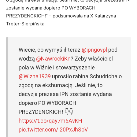
zostanie wydana dopiero PO WYBORACH
PREZYDENCKICH!” – podsumowała na X Katarzyna
Treter-Sierpińska.
Wiecie, co wymyślił teraz
@ipngovpl
pod
wodzą
@NawrockiKn
? Żeby właściciel
pola w Wiźnie i stowarzyszenie
@Wizna1939
uprosiło rabina Schudricha o
zgodę na ekshumację. Jeśli nie, to
decyzja prezesa IPN zostanie wydana
dopiero PO WYBORACH
PREZYDENCKICH! 👇👇
https://t.co/qay7m6AvKH
pic.twitter.com/I20PxJhSoV