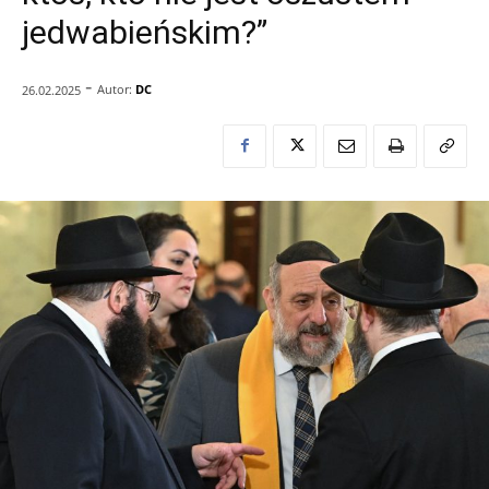
jedwabieńskim?”
-
Autor:
DC
26.02.2025