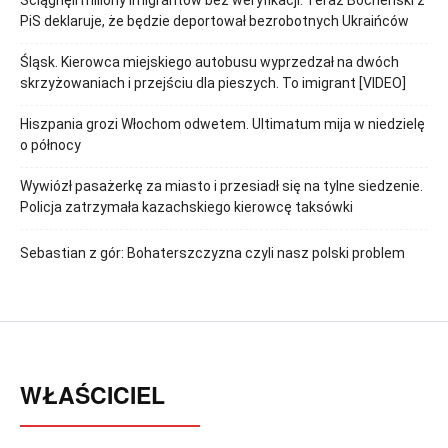
Ściągnęli miliony imigrantów bez weryfikacji. Teraz Bocheński z
PiS deklaruje, że będzie deportował bezrobotnych Ukraińców
Śląsk. Kierowca miejskiego autobusu wyprzedzał na dwóch
skrzyżowaniach i przejściu dla pieszych. To imigrant [VIDEO]
Hiszpania grozi Włochom odwetem. Ultimatum mija w niedzielę
o północy
Wywiózł pasażerkę za miasto i przesiadł się na tylne siedzenie.
Policja zatrzymała kazachskiego kierowcę taksówki
Sebastian z gór: Bohaterszczyzna czyli nasz polski problem
WŁAŚCICIEL