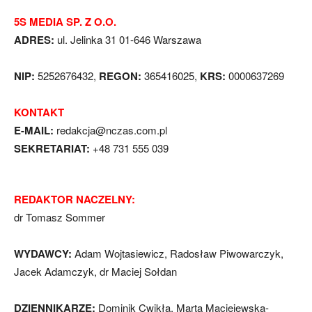
5S MEDIA SP. Z O.O.
ADRES:
ul. Jelinka 31 01-646 Warszawa
NIP:
5252676432,
REGON:
365416025,
KRS:
0000637269
KONTAKT
E-MAIL:
redakcja@nczas.com.pl
SEKRETARIAT:
+48 731 555 039
REDAKTOR NACZELNY:
dr Tomasz Sommer
WYDAWCY:
Adam Wojtasiewicz, Radosław Piwowarczyk,
Jacek Adamczyk, dr Maciej Sołdan
DZIENNIKARZE:
Dominik Cwikła, Marta Maciejewska-