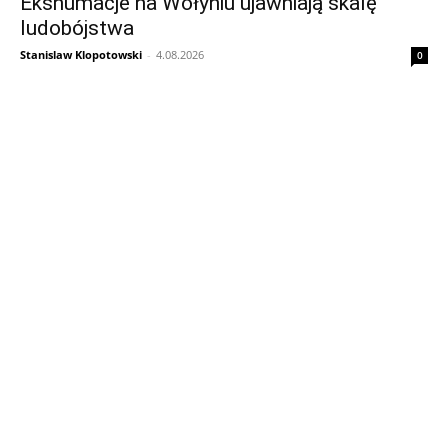
Ekshumacje na Wołyniu ujawniają skalę
ludobójstwa
Stanislaw Klopotowski
-
4.08.2026
0