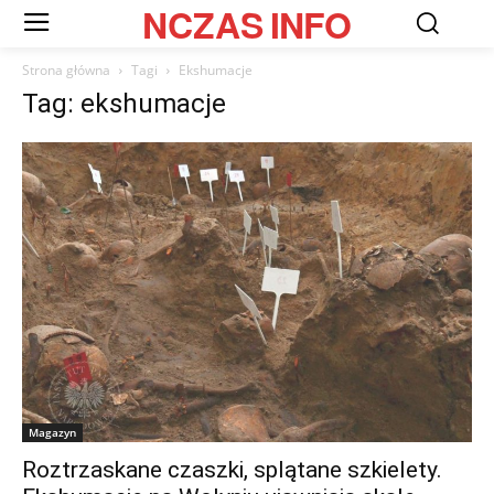
NCZAS
INFO
Strona główna
Tagi
Ekshumacje
Tag: ekshumacje
Magazyn
Roztrzaskane czaszki, splątane szkielety.