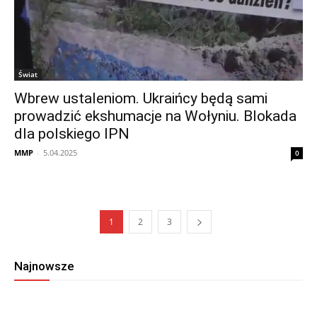
Świat
Wbrew ustaleniom. Ukraińcy będą sami
prowadzić ekshumacje na Wołyniu. Blokada
dla polskiego IPN
MMP
-
5.04.2025
0
1
2
3
Najnowsze