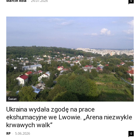
Marcin Rola
-
24.07.2026
0
Świat
Ukraina wydała zgodę na prace
ekshumacyjne we Lwowie. „Arena niezwykle
krwawych walk”
RP
-
5.06.2026
0