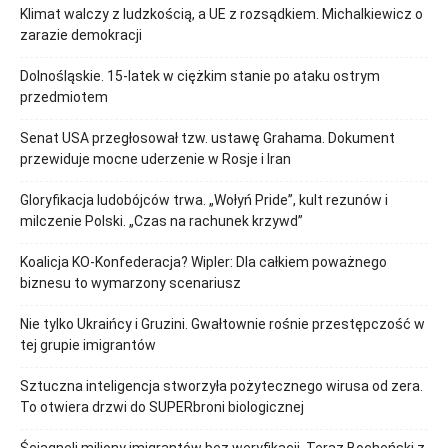
Klimat walczy z ludzkością, a UE z rozsądkiem. Michalkiewicz o
zarazie demokracji
Dolnośląskie. 15-latek w ciężkim stanie po ataku ostrym
przedmiotem
Senat USA przegłosował tzw. ustawę Grahama. Dokument
przewiduje mocne uderzenie w Rosje i Iran
Gloryfikacja ludobójców trwa. „Wołyń Pride”, kult rezunów i
milczenie Polski. „Czas na rachunek krzywd”
Koalicja KO-Konfederacja? Wipler: Dla całkiem poważnego
biznesu to wymarzony scenariusz
Nie tylko Ukraińcy i Gruzini. Gwałtownie rośnie przestępczość w
tej grupie imigrantów
Sztuczna inteligencja stworzyła pożytecznego wirusa od zera.
To otwiera drzwi do SUPERbroni biologicznej