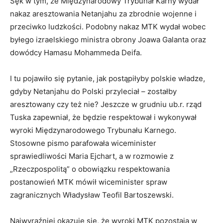
Sęk w tym, że Międzynarodowy Trybunał Karny wydał
nakaz aresztowania Netanjahu za zbrodnie wojenne i
przeciwko ludzkości. Podobny nakaz MTK wydał wobec
byłego izraelskiego ministra obrony Joawa Galanta oraz
dowódcy Hamasu Mohammeda Deifa.
I tu pojawiło się pytanie, jak postąpiłyby polskie władze,
gdyby Netanjahu do Polski przyleciał – zostałby
aresztowany czy też nie? Jeszcze w grudniu ub.r. rząd
Tuska zapewniał, że będzie respektował i wykonywał
wyroki Międzynarodowego Trybunału Karnego.
Stosowne pismo parafowała wiceminister
sprawiedliwości Maria Ejchart, a w rozmowie z
„Rzeczpospolitą” o obowiązku respektowania
postanowień MTK mówił wiceminister spraw
zagranicznych Władysław Teofil Bartoszewski.
Najwyraźniej okazuje się, że wyroki MTK pozostają w