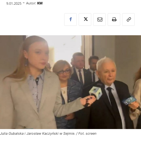
-
Autor:
KM
9.01.2025
Julia Gubalska i Jarosław Kaczyński w Sejmie. / Fot. screen