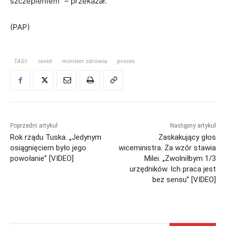
szczepieniem” – przekazał.
(PAP)
TAGI:
covid
minister zdrowia
proces
Poprzedni artykuł
Następny artykuł
Rok rządu Tuska. „Jedynym
Zaskakujący głos
osiągnięciem było jego
wiceministra. Za wzór stawia
powołanie” [VIDEO]
Milei. „Zwolniłbym 1/3
urzędników. Ich praca jest
bez sensu” [VIDEO]