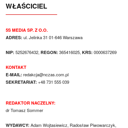
WŁAŚCICIEL
5S MEDIA SP. Z O.O.
ADRES:
ul. Jelinka 31 01-646 Warszawa
NIP:
5252676432,
REGON:
365416025,
KRS:
0000637269
KONTAKT
E-MAIL:
redakcja@nczas.com.pl
SEKRETARIAT:
+48 731 555 039
REDAKTOR NACZELNY:
dr Tomasz Sommer
WYDAWCY:
Adam Wojtasiewicz, Radosław Piwowarczyk,