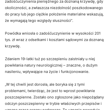
zadośćuczynienia pieniężnego za doznaną krzywdę, gdy
okoliczności, a zwłaszcza niezdolność poszkodowanego
do pracy lub jego ciężkie położenie materialne wskazują,
że wymagają tego względy słuszności”.
Powódka wniosła o zadośćuczynienie w wysokości 201
tys. zł wraz z odsetkami i kosztami sądowymi za doznaną
krzywdę.
Zdaniem 19-latki tuż po szczepieniu zaistniały u niej
powikłania natury neurologicznej – znaczne, o dużym
nasileniu, wpływające na życie i funkcjonowanie.
„W tej chwili jest dorosła, ale boryka się z tymi
problemami, twierdząc, że jest to wprost powikłanie
poszczepienne. Zostało ono zgłoszone jako niepożądany
odczyn poszczepienny w trybie właściwych przepisów i
uznane przez organy nadzorcze. To uznanie powoduje