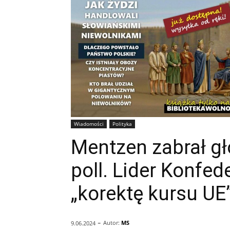
Wiadomości
Polityka
Mentzen zabrał gł
poll. Lider Konfed
„korektę kursu UE
-
Autor:
MS
9.06.2024