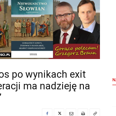
os po wynikach exit
N
eracji ma nadzieję na
”