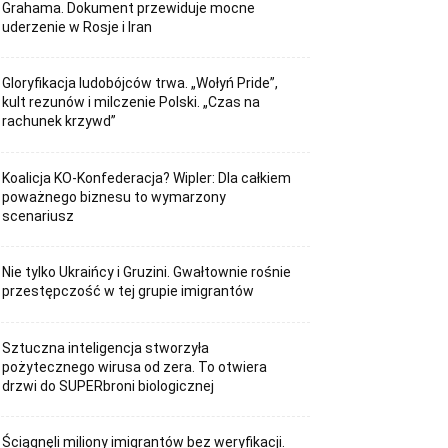
Grahama. Dokument przewiduje mocne
uderzenie w Rosje i Iran
Gloryfikacja ludobójców trwa. „Wołyń Pride”,
kult rezunów i milczenie Polski. „Czas na
rachunek krzywd”
Koalicja KO-Konfederacja? Wipler: Dla całkiem
poważnego biznesu to wymarzony
scenariusz
Nie tylko Ukraińcy i Gruzini. Gwałtownie rośnie
przestępczość w tej grupie imigrantów
Sztuczna inteligencja stworzyła
pożytecznego wirusa od zera. To otwiera
drzwi do SUPERbroni biologicznej
Ściągnęli miliony imigrantów bez weryfikacji.