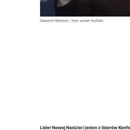
Sławomir Mentzen. / foto: screen YouTube
Lider Nowej Nadziei i jeden z liderów Kon