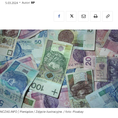
-
Autor:
RP
5.03.2024
NCZAS.INFO | Pieniądze / Zdjęcie ilustracyjne. / foto: Pixabay