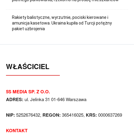
Rakiety balistyczne, wyrzutnie, pociski kierowane i
amunicja kasetowa. Ukraina kupiła od Turcji potężny
pakiet uzbrojenia
WŁAŚCICIEL
5S MEDIA SP. Z O.O.
ADRES:
ul. Jelinka 31 01-646 Warszawa
NIP:
5252676432,
REGON:
365416025,
KRS:
0000637269
KONTAKT