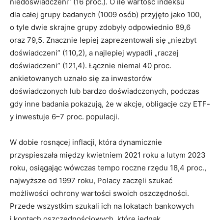
niedoświadczeni” (16 proc.). O ile wartość indeksu
dla całej grupy badanych (1009 osób) przyjęto jako 100,
o tyle dwie skrajne grupy zdobyły odpowiednio 89,6
oraz 79,5. Znacznie lepiej zaprezentowali się „niezbyt
doświadczeni” (110,2), a najlepiej wypadli „raczej
doświadczeni” (121,4). Łącznie niemal 40 proc.
ankietowanych uznało się za inwestorów
doświadczonych lub bardzo doświadczonych, podczas
gdy inne badania pokazują, że w akcje, obligacje czy ETF-
y inwestuje 6–7 proc. populacji.
W dobie rosnącej inflacji, która dynamicznie
przyspieszała między kwietniem 2021 roku a lutym 2023
roku, osiągając wówczas tempo roczne rzędu 18,4 proc.,
najwyższe od 1997 roku, Polacy zaczęli szukać
możliwości ochrony wartości swoich oszczędności.
Przede wszystkim szukali ich na lokatach bankowych
i kontach oszczędnościowych, które jednak