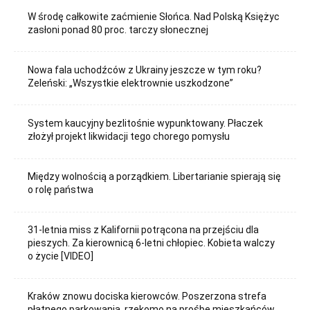
W środę całkowite zaćmienie Słońca. Nad Polską Księżyc
zasłoni ponad 80 proc. tarczy słonecznej
Nowa fala uchodźców z Ukrainy jeszcze w tym roku?
Zeleński: „Wszystkie elektrownie uszkodzone”
System kaucyjny bezlitośnie wypunktowany. Płaczek
złożył projekt likwidacji tego chorego pomysłu
Między wolnością a porządkiem. Libertarianie spierają się
o rolę państwa
31-letnia miss z Kalifornii potrącona na przejściu dla
pieszych. Za kierownicą 6-letni chłopiec. Kobieta walczy
o życie [VIDEO]
Kraków znowu dociska kierowców. Poszerzona strefa
płatnego parkowania, rzekomo na prośbę mieszkańców