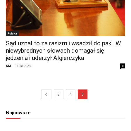
Polska
Sąd uznał to za rasizm i wsadził do paki. W
niewybrednych słowach domagał się
jedzenia i uderzył Algierczyka
KM
-
11.10.2023
0
3
4
5
Najnowsze