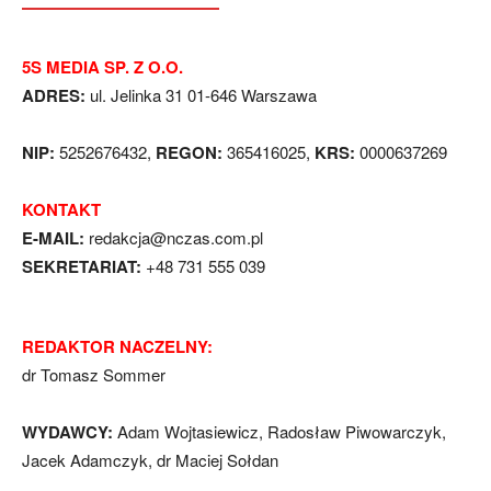
5S MEDIA SP. Z O.O.
ADRES:
ul. Jelinka 31 01-646 Warszawa
NIP:
5252676432,
REGON:
365416025,
KRS:
0000637269
KONTAKT
E-MAIL:
redakcja@nczas.com.pl
SEKRETARIAT:
+48 731 555 039
REDAKTOR NACZELNY:
dr Tomasz Sommer
WYDAWCY:
Adam Wojtasiewicz, Radosław Piwowarczyk,
Jacek Adamczyk, dr Maciej Sołdan