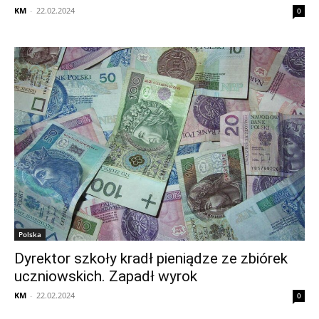
KM
-
22.02.2024
0
Polska
Dyrektor szkoły kradł pieniądze ze zbiórek
uczniowskich. Zapadł wyrok
KM
-
22.02.2024
0