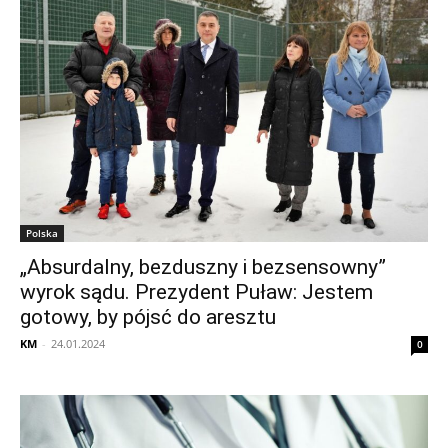
Polska
„Absurdalny, bezduszny i bezsensowny”
wyrok sądu. Prezydent Puław: Jestem
gotowy, by pójsć do aresztu
KM
-
24.01.2024
0