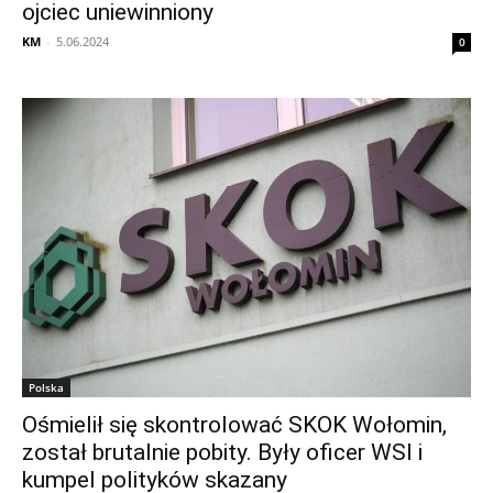
ojciec uniewinniony
KM
-
5.06.2024
0
Polska
Ośmielił się skontrolować SKOK Wołomin,
został brutalnie pobity. Były oficer WSI i
kumpel polityków skazany