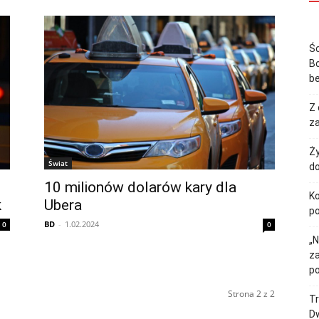
Śc
Bo
b
Z 
za
Ży
Świat
do
10 milionów dolarów kary dla
Ko
k
Ubera
p
BD
-
1.02.2024
0
0
„N
z
p
Strona 2 z 2
Tr
Dw