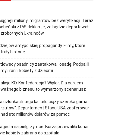
iągnęli miliony imigrantów bez weryfikacji. Teraz
cheński z PiS deklaruje, że będzie deportował
ezrobotnych Ukraińców
dziejów antypolskiej propagandy. Filmy, które
truły historię
dowscy osadnicy zaatakowali osadę. Podpalili
my i ranili kobiety z dziećmi
alicja KO-Konfederacja? Wipler: Dla całkiem
oważnego biznesu to wymarzony scenariusz
a członkach tego kartelu ciąży szeroka gama
arzutów”. Departament Stanu USA zaoferował
onad sto milionów dolarów za pomoc
agedia na pielgrzymce. Burza przewaliła konar.
ie kobiety zabrano do szpitala