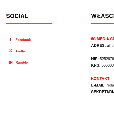
SOCIAL
WŁAŚCI
5S MEDIA SP
Facebook
ADRES:
ul. 
Twitter
NIP:
5252676
Rumble
KRS:
000063
KONTAKT
E-MAIL:
red
SEKRETARI