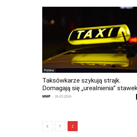
Polska
Taksówkarze szykują strajk.
Domagają się „urealnienia” stawe
MMP
-
26.03.2024
1
2