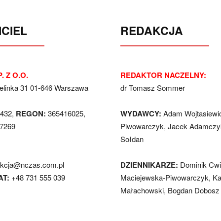
CIEL
REDAKCJA
. Z O.O.
REDAKTOR NACZELNY:
Jelinka 31 01-646 Warszawa
dr Tomasz Sommer
432,
REGON:
365416025,
WYDAWCY:
Adam Wojtasiewi
7269
Piwowarczyk, Jacek Adamczyk
Sołdan
akcja@nczas.com.pl
DZIENNIKARZE:
Dominik Cwi
AT:
+48 731 555 039
Maciejewska-Piwowarczyk, Ka
Małachowski, Bogdan Dobosz