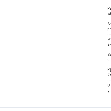
Pa
w
An
p
Wa
si
Se
un
Ki
Za
Uj
gr