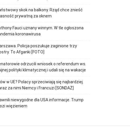
ństwowy skok na balkony. Rząd chce znieść
łasność prywatną za oknem
thony Fauci uznany winnym. W tle ogłoszona
andemia koronawirusa
rszawa. Policja poszukuje zaginione trzy
ostry. To Afganki [FOTO]
natorowie odrzucili wniosek o referendum ws.
ijnej polityki klimatycznej i udali się na wakacje
jów w UE? Polacy sprzeciwiają się najbardziej.
raz za nimi Niemcy i Francuzi [SONDAŻ]
awnili niewygodne dla USA informacje. Trump
ozi więzieniem