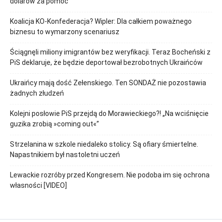
dolarów za pomoc
Koalicja KO-Konfederacja? Wipler: Dla całkiem poważnego
biznesu to wymarzony scenariusz
Ściągnęli miliony imigrantów bez weryfikacji. Teraz Bocheński z
PiS deklaruje, że będzie deportował bezrobotnych Ukraińców
Ukraińcy mają dość Zełenskiego. Ten SONDAŻ nie pozostawia
żadnych złudzeń
Kolejni posłowie PiS przejdą do Morawieckiego?! „Na wciśnięcie
guzika zrobią »coming out«”
Strzelanina w szkole niedaleko stolicy. Są ofiary śmiertelne.
Napastnikiem był nastoletni uczeń
Lewackie rozróby przed Kongresem. Nie podoba im się ochrona
własności [VIDEO]