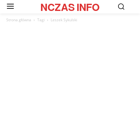
NCZAS
INFO
Strona główna
Tagi
Leszek Sykulski