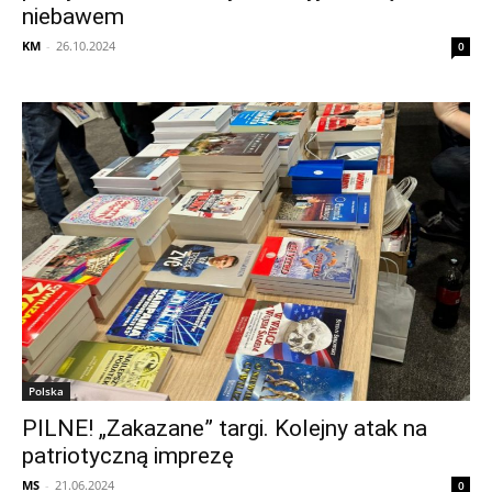
niebawem
KM
-
26.10.2024
0
Polska
PILNE! „Zakazane” targi. Kolejny atak na
patriotyczną imprezę
MS
-
21.06.2024
0