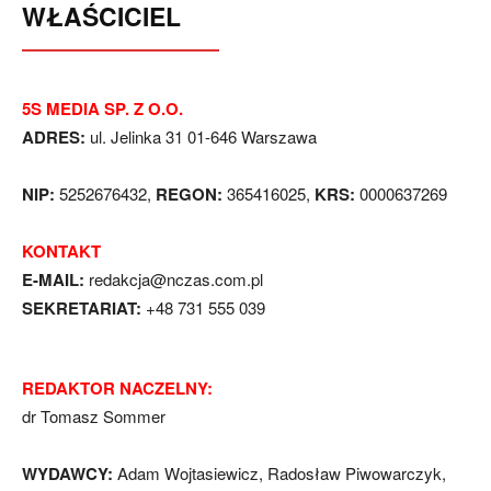
WŁAŚCICIEL
5S MEDIA SP. Z O.O.
ADRES:
ul. Jelinka 31 01-646 Warszawa
NIP:
5252676432,
REGON:
365416025,
KRS:
0000637269
KONTAKT
E-MAIL:
redakcja@nczas.com.pl
SEKRETARIAT:
+48 731 555 039
REDAKTOR NACZELNY:
dr Tomasz Sommer
WYDAWCY:
Adam Wojtasiewicz, Radosław Piwowarczyk,