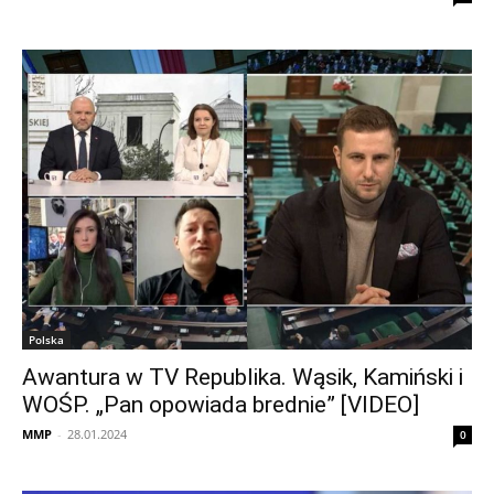
Polska
Awantura w TV Republika. Wąsik, Kamiński i
WOŚP. „Pan opowiada brednie” [VIDEO]
MMP
-
28.01.2024
0