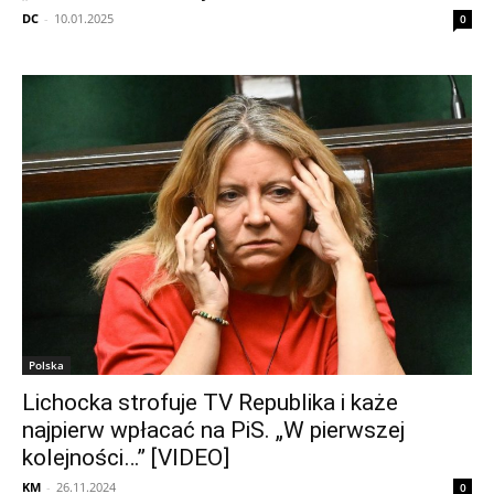
DC
-
10.01.2025
0
Polska
Lichocka strofuje TV Republika i każe
najpierw wpłacać na PiS. „W pierwszej
kolejności…” [VIDEO]
KM
-
26.11.2024
0