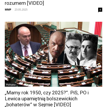
rozumem [VIDEO]
MMP
-
23.05.2025
0
Polityka
„Mamy rok 1950, czy 2025?”. PiS, PO i
Lewica upamiętnią bolszewickich
„bohaterów” w Sejmie [VIDEO]