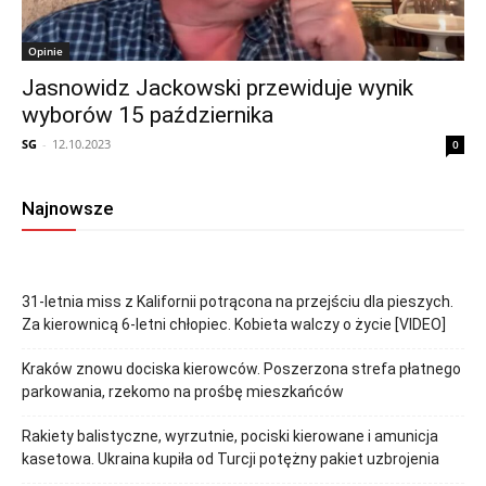
Opinie
Jasnowidz Jackowski przewiduje wynik
wyborów 15 października
SG
-
12.10.2023
0
Najnowsze
31-letnia miss z Kalifornii potrącona na przejściu dla pieszych.
Za kierownicą 6-letni chłopiec. Kobieta walczy o życie [VIDEO]
Kraków znowu dociska kierowców. Poszerzona strefa płatnego
parkowania, rzekomo na prośbę mieszkańców
Rakiety balistyczne, wyrzutnie, pociski kierowane i amunicja
kasetowa. Ukraina kupiła od Turcji potężny pakiet uzbrojenia