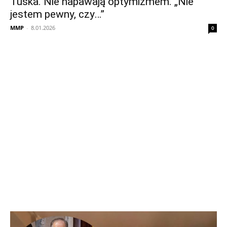
Tuska. Nie napawają optymizmem. „Nie
jestem pewny, czy…”
MMP
-
8.01.2026
0