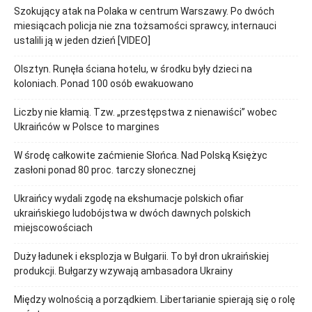
Szokujący atak na Polaka w centrum Warszawy. Po dwóch
miesiącach policja nie zna tożsamości sprawcy, internauci
ustalili ją w jeden dzień [VIDEO]
Olsztyn. Runęła ściana hotelu, w środku były dzieci na
koloniach. Ponad 100 osób ewakuowano
Liczby nie kłamią. Tzw. „przestępstwa z nienawiści” wobec
Ukraińców w Polsce to margines
W środę całkowite zaćmienie Słońca. Nad Polską Księżyc
zasłoni ponad 80 proc. tarczy słonecznej
Ukraińcy wydali zgodę na ekshumacje polskich ofiar
ukraińskiego ludobójstwa w dwóch dawnych polskich
miejscowościach
Duży ładunek i eksplozja w Bułgarii. To był dron ukraińskiej
produkcji. Bułgarzy wzywają ambasadora Ukrainy
Między wolnością a porządkiem. Libertarianie spierają się o rolę