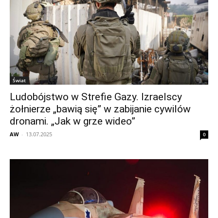
Świat
Ludobójstwo w Strefie Gazy. Izraelscy
żołnierze „bawią się” w zabijanie cywilów
dronami. „Jak w grze wideo”
AW
-
13.07.2025
0