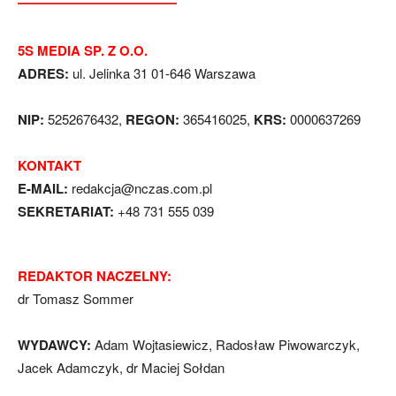
5S MEDIA SP. Z O.O.
ADRES:
ul. Jelinka 31 01-646 Warszawa
NIP:
5252676432,
REGON:
365416025,
KRS:
0000637269
KONTAKT
E-MAIL:
redakcja@nczas.com.pl
SEKRETARIAT:
+48 731 555 039
REDAKTOR NACZELNY:
dr Tomasz Sommer
WYDAWCY:
Adam Wojtasiewicz, Radosław Piwowarczyk,
Jacek Adamczyk, dr Maciej Sołdan