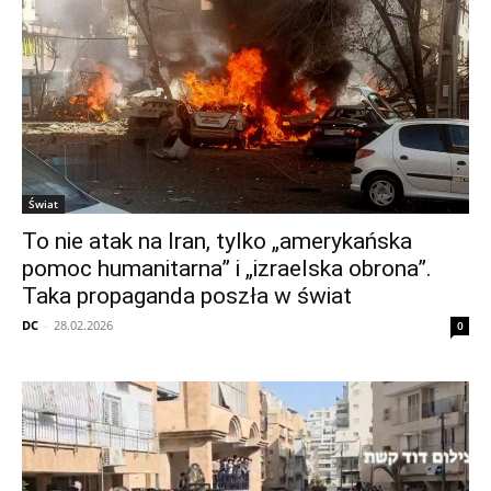
Świat
To nie atak na Iran, tylko „amerykańska
pomoc humanitarna” i „izraelska obrona”.
Taka propaganda poszła w świat
DC
-
28.02.2026
0