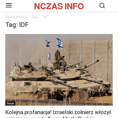
NCZAS
INFO
Strona główna
Tagi
IDF
Tag: IDF
Świat
Kolejna profanacja! Izraelski żołnierz włożył