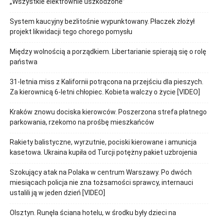
„Wszystkie elektrownie uszkodzone”
System kaucyjny bezlitośnie wypunktowany. Płaczek złożył
projekt likwidacji tego chorego pomysłu
Między wolnością a porządkiem. Libertarianie spierają się o rolę
państwa
31-letnia miss z Kalifornii potrącona na przejściu dla pieszych.
Za kierownicą 6-letni chłopiec. Kobieta walczy o życie [VIDEO]
Kraków znowu dociska kierowców. Poszerzona strefa płatnego
parkowania, rzekomo na prośbę mieszkańców
Rakiety balistyczne, wyrzutnie, pociski kierowane i amunicja
kasetowa. Ukraina kupiła od Turcji potężny pakiet uzbrojenia
Szokujący atak na Polaka w centrum Warszawy. Po dwóch
miesiącach policja nie zna tożsamości sprawcy, internauci
ustalili ją w jeden dzień [VIDEO]
Olsztyn. Runęła ściana hotelu, w środku były dzieci na