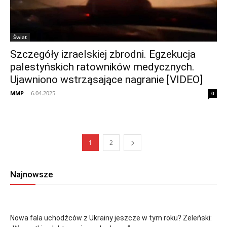
Świat
Szczegóły izraelskiej zbrodni. Egzekucja
palestyńskich ratowników medycznych.
Ujawniono wstrząsające nagranie [VIDEO]
MMP
-
6.04.2025
0
1
2
Najnowsze
Nowa fala uchodźców z Ukrainy jeszcze w tym roku? Zeleński: