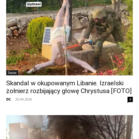
Świat
Skandal w okupowanym Libanie. Izraelski
żołnierz rozbijający głowę Chrystusa [FOTO]
DC
-
20.04.2026
0