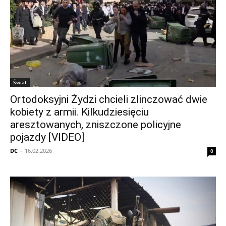
Świat
Ortodoksyjni Żydzi chcieli zlinczować dwie
kobiety z armii. Kilkudziesięciu
aresztowanych, zniszczone policyjne
pojazdy [VIDEO]
DC
-
16.02.2026
0