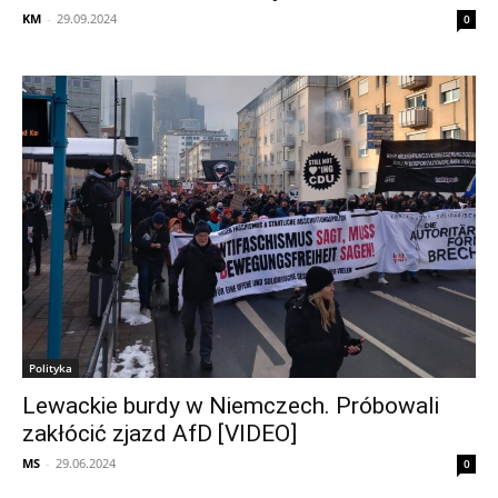
KM
-
29.09.2024
0
Polityka
Lewackie burdy w Niemczech. Próbowali
zakłócić zjazd AfD [VIDEO]
MS
-
29.06.2024
0