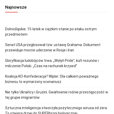
Najnowsze
Dolnośląskie. 15-latek w ciężkim stanie po ataku ostrym
przedmiotem
Senat USA przegłosował tzw. ustawę Grahama. Dokument
przewiduje mocne uderzenie w Rosje i Iran
Gloryfikacja ludobójców trwa. „Wołyń Pride”, kult rezunów i
milczenie Polski. „Czas na rachunek krzywd”
Koalicja KO-Konfederacja? Wipler: Dla całkiem poważnego
biznesu to wymarzony scenariusz
Nie tylko Ukraińcy i Gruzini. Gwałtownie rośnie przestępczość w
tej grupie imigrantów
Sztuczna inteligencja stworzyła pożytecznego wirusa od zera.
To otwiera drzwi do SUPERbroni biologicznej