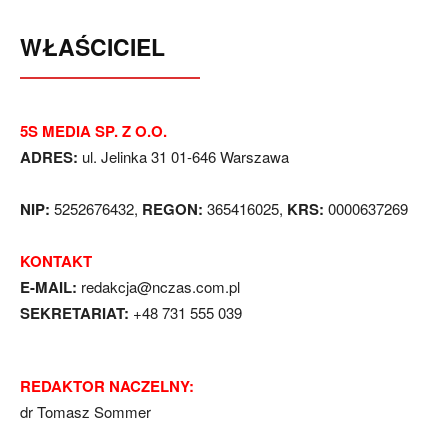
WŁAŚCICIEL
5S MEDIA SP. Z O.O.
ADRES:
ul. Jelinka 31 01-646 Warszawa
NIP:
5252676432,
REGON:
365416025,
KRS:
0000637269
KONTAKT
E-MAIL:
redakcja@nczas.com.pl
SEKRETARIAT:
+48 731 555 039
REDAKTOR NACZELNY:
dr Tomasz Sommer