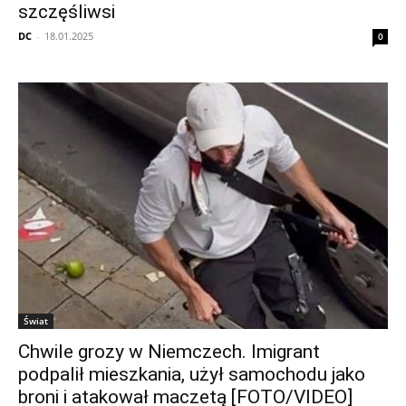
szczęśliwsi
DC
-
18.01.2025
0
Świat
Chwile grozy w Niemczech. Imigrant
podpalił mieszkania, użył samochodu jako
broni i atakował maczetą [FOTO/VIDEO]