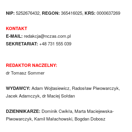
NIP:
5252676432,
REGON:
365416025,
KRS:
0000637269
KONTAKT
E-MAIL:
redakcja@nczas.com.pl
SEKRETARIAT:
+48 731 555 039
REDAKTOR NACZELNY:
dr Tomasz Sommer
WYDAWCY:
Adam Wojtasiewicz, Radosław Piwowarczyk,
Jacek Adamczyk, dr Maciej Sołdan
DZIENNIKARZE:
Dominik Cwikła, Marta Maciejewska-
Piwowarczyk, Kamil Małachowski, Bogdan Dobosz