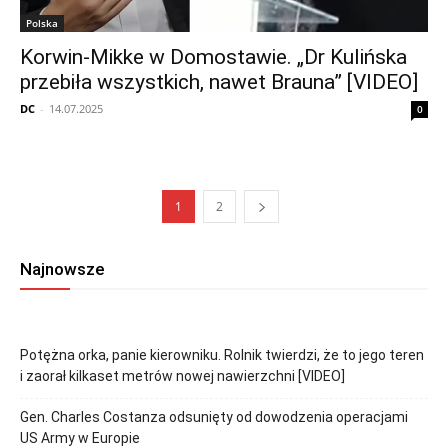
Polska
Korwin-Mikke w Domostawie. „Dr Kulińska
przebiła wszystkich, nawet Brauna” [VIDEO]
DC
-
14.07.2025
0
1
2
Najnowsze
Potężna orka, panie kierowniku. Rolnik twierdzi, że to jego teren
i zaorał kilkaset metrów nowej nawierzchni [VIDEO]
Gen. Charles Costanza odsunięty od dowodzenia operacjami
US Army w Europie