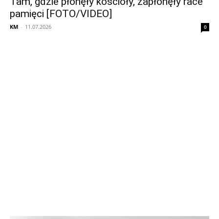
Tam, gdzie płonęły kościoły, zapłonęły race
pamięci [FOTO/VIDEO]
KM
-
11.07.2026
0