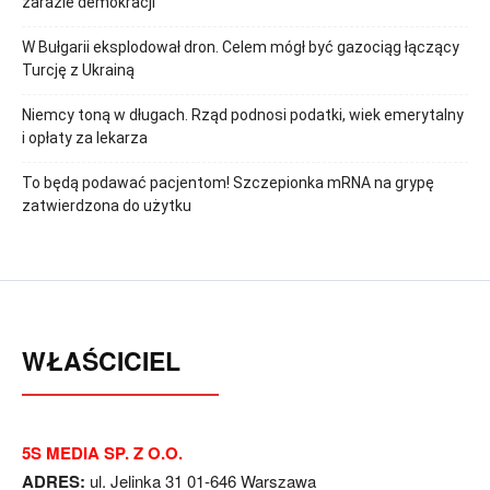
zarazie demokracji
W Bułgarii eksplodował dron. Celem mógł być gazociąg łączący
Turcję z Ukrainą
Niemcy toną w długach. Rząd podnosi podatki, wiek emerytalny
i opłaty za lekarza
To będą podawać pacjentom! Szczepionka mRNA na grypę
zatwierdzona do użytku
WŁAŚCICIEL
5S MEDIA SP. Z O.O.
ADRES:
ul. Jelinka 31 01-646 Warszawa