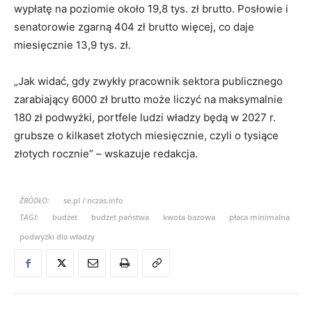
wypłatę na poziomie około 19,8 tys. zł brutto. Posłowie i
senatorowie zgarną 404 zł brutto więcej, co daje
miesięcznie 13,9 tys. zł.
„Jak widać, gdy zwykły pracownik sektora publicznego
zarabiający 6000 zł brutto może liczyć na maksymalnie
180 zł podwyżki, portfele ludzi władzy będą w 2027 r.
grubsze o kilkaset złotych miesięcznie, czyli o tysiące
złotych rocznie” – wskazuje redakcja.
ŹRÓDŁO:
se.pl / nczas.info
TAGI:
budżet
budżet państwa
kwota bazowa
płaca minimalna
podwyżki dla władzy