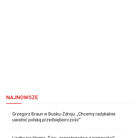
NAJNOWSZE
Grzegorz Braun w Busku-Zdroju: „Chcemy radykalnie
uwolnić polską przedsiębiorczość”
Liczby nie kłamią. Tzw. „przestępstwa z nienawiści”