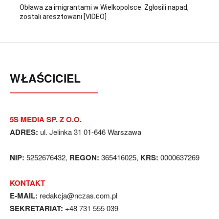
Obława za imigrantami w Wielkopolsce. Zgłosili napad,
zostali aresztowani [VIDEO]
WŁAŚCICIEL
5S MEDIA SP. Z O.O.
ADRES:
ul. Jelinka 31 01-646 Warszawa
NIP:
5252676432,
REGON:
365416025,
KRS:
0000637269
KONTAKT
E-MAIL:
redakcja@nczas.com.pl
SEKRETARIAT:
+48 731 555 039