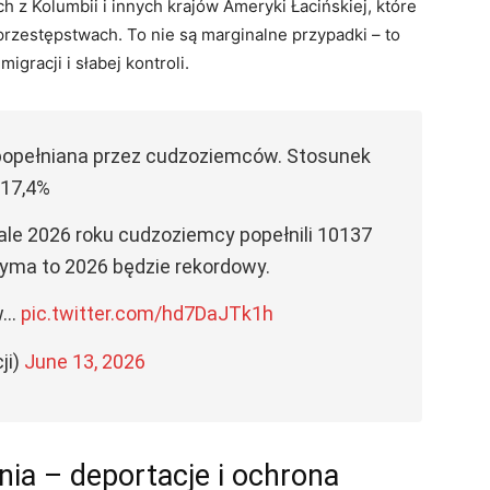
ach z Kolumbii i innych krajów Ameryki Łacińskiej, które
 przestępstwach. To nie są marginalne przypadki – to
racji i słabej kontroli.
popełniana przez cudzoziemców. Stosunek
 17,4%
le 2026 roku cudzoziemcy popełnili 10137
rzyma to 2026 będzie rekordowy.
ów…
pic.twitter.com/hd7DaJTk1h
ji)
June 13, 2026
ia – deportacje i ochrona