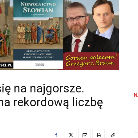
się na najgorsze.
N
na rekordową liczbę