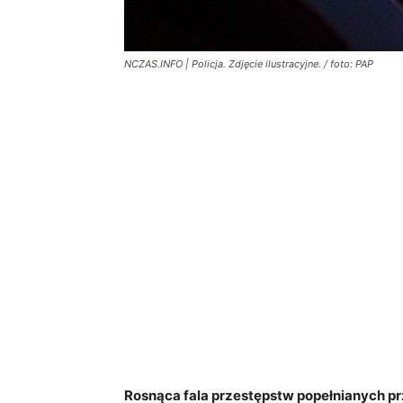
NCZAS.INFO | Policja. Zdjęcie ilustracyjne. / foto: PAP
Rosnąca fala przestępstw popełnianych p