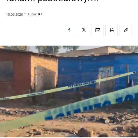
-
Autor:
RP
10.06.2026