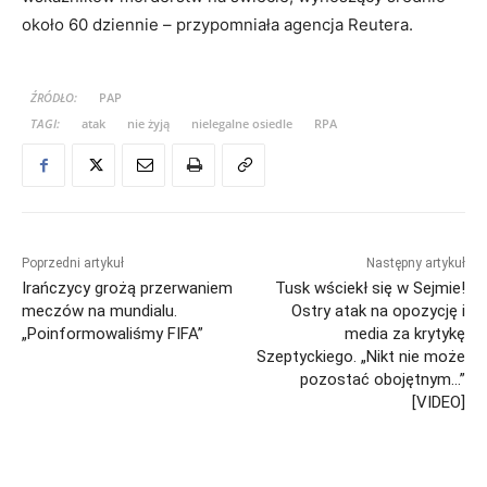
około 60 dziennie – przypomniała agencja Reutera.
ŹRÓDŁO:
PAP
TAGI:
atak
nie żyją
nielegalne osiedle
RPA
Poprzedni artykuł
Następny artykuł
Irańczycy grożą przerwaniem
Tusk wściekł się w Sejmie!
meczów na mundialu.
Ostry atak na opozycję i
„Poinformowaliśmy FIFA”
media za krytykę
Szeptyckiego. „Nikt nie może
pozostać obojętnym…”
[VIDEO]