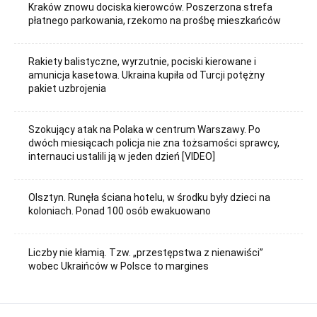
Kraków znowu dociska kierowców. Poszerzona strefa
płatnego parkowania, rzekomo na prośbę mieszkańców
Rakiety balistyczne, wyrzutnie, pociski kierowane i
amunicja kasetowa. Ukraina kupiła od Turcji potężny
pakiet uzbrojenia
Szokujący atak na Polaka w centrum Warszawy. Po
dwóch miesiącach policja nie zna tożsamości sprawcy,
internauci ustalili ją w jeden dzień [VIDEO]
Olsztyn. Runęła ściana hotelu, w środku były dzieci na
koloniach. Ponad 100 osób ewakuowano
Liczby nie kłamią. Tzw. „przestępstwa z nienawiści”
wobec Ukraińców w Polsce to margines