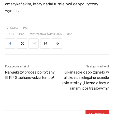
amerykańskim, który nadał turniejowi geopolityczny
wymiar.
ŹRÓDŁO:
PAP
TAGI:
Iran
mistrzostwa świata 2026
USA
Poprzedni artykuł
Następny artykuł
Największy proces polityczny
Kilkanaście osób zginęło w
III RP. Stachanowskie tempo!
ataku na nielegalne osiedle
koło stolicy. „Liczne ofiary z
ranami postrzałowymi”