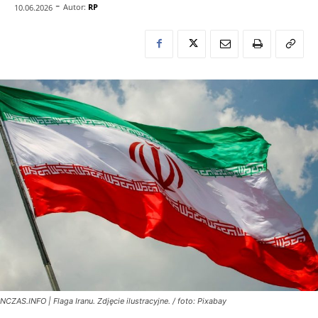
-
Autor:
RP
10.06.2026
NCZAS.INFO | Flaga Iranu. Zdjęcie ilustracyjne. / foto: Pixabay