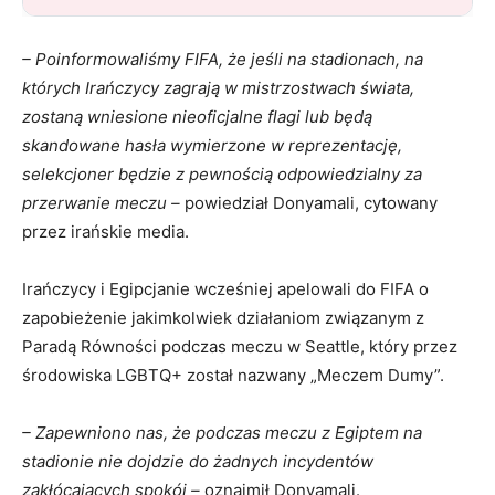
– Poinformowaliśmy FIFA, że jeśli na stadionach, na
których Irańczycy zagrają w mistrzostwach świata,
zostaną wniesione nieoficjalne flagi lub będą
skandowane hasła wymierzone w reprezentację,
selekcjoner będzie z pewnością odpowiedzialny za
przerwanie meczu –
powiedział Donyamali, cytowany
przez irańskie media.
Irańczycy i Egipcjanie wcześniej apelowali do FIFA o
zapobieżenie jakimkolwiek działaniom związanym z
Paradą Równości podczas meczu w Seattle, który przez
środowiska LGBTQ+ został nazwany „Meczem Dumy”.
– Zapewniono nas, że podczas meczu z Egiptem na
stadionie nie dojdzie do żadnych incydentów
zakłócających spokój –
oznajmił Donyamali.