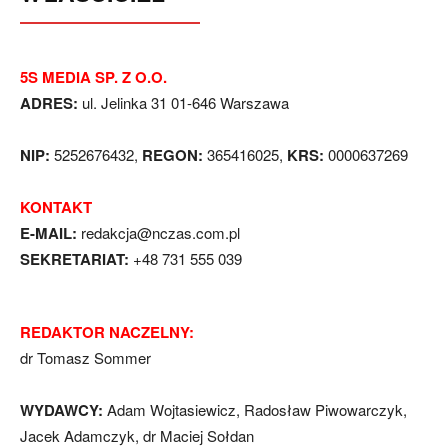
5S MEDIA SP. Z O.O.
ADRES:
ul. Jelinka 31 01-646 Warszawa
NIP:
5252676432,
REGON:
365416025,
KRS:
0000637269
KONTAKT
E-MAIL:
redakcja@nczas.com.pl
SEKRETARIAT:
+48 731 555 039
REDAKTOR NACZELNY:
dr Tomasz Sommer
WYDAWCY:
Adam Wojtasiewicz, Radosław Piwowarczyk,
Jacek Adamczyk, dr Maciej Sołdan