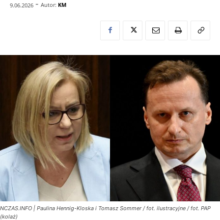
-
Autor:
KM
9.06.2026
NCZAS.INFO | Paulina Hennig-Kloska i Tomasz Sommer / fot. ilustracyjne / fot. PAP
(kolaż)