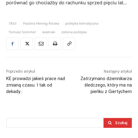
porównać go chociażby do rachunku sprzed pięciu lat…
TAGI:
Paulina Hennig-Kloska
polityka klimatyczna
Tomasz Sommer
wiatraki
zielona polityka
Poprzedni artykuł
Następny artykuł
KE prowadzi jakieś prace nad
Zatrzymano dziennikarza
zmianą czasu. I tak od
śledczego, który ma na
dekady…
pieńku z Giertychem
Szukaj