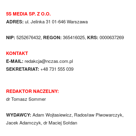
5S MEDIA SP. Z O.O.
ADRES:
ul. Jelinka 31 01-646 Warszawa
NIP:
5252676432,
REGON:
365416025,
KRS:
0000637269
KONTAKT
E-MAIL:
redakcja@nczas.com.pl
SEKRETARIAT:
+48 731 555 039
REDAKTOR NACZELNY:
dr Tomasz Sommer
WYDAWCY:
Adam Wojtasiewicz, Radosław Piwowarczyk,
Jacek Adamczyk, dr Maciej Sołdan