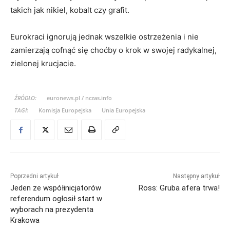
takich jak nikiel, kobalt czy grafit.
Eurokraci ignorują jednak wszelkie ostrzeżenia i nie
zamierzają cofnąć się choćby o krok w swojej radykalnej,
zielonej krucjacie.
ŹRÓDŁO:
euronews.pl / nczas.info
TAGI:
Komisja Europejska
Unia Europejska
Poprzedni artykuł
Następny artykuł
Jeden ze współinicjatorów
Ross: Gruba afera trwa!
referendum ogłosił start w
wyborach na prezydenta
Krakowa