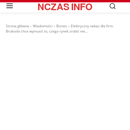
NCZAS
INFO
Strona główna
Wiadomości
Biznes
Elektryczny nakaz dla firm.
Bruksela chce wymusić to, czego rynek zrobić nie...