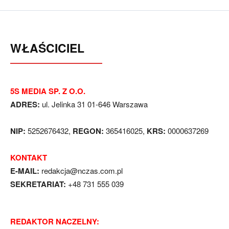
WŁAŚCICIEL
5S MEDIA SP. Z O.O.
ADRES:
ul. Jelinka 31 01-646 Warszawa
NIP:
5252676432,
REGON:
365416025,
KRS:
0000637269
KONTAKT
E-MAIL:
redakcja@nczas.com.pl
SEKRETARIAT:
+48 731 555 039
REDAKTOR NACZELNY: