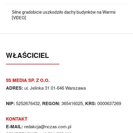
Silne gradobicie uszkodziło dachy budynków na Warmii
[VIDEO]
WŁAŚCICIEL
5S MEDIA SP. Z O.O.
ADRES:
ul. Jelinka 31 01-646 Warszawa
NIP:
5252676432,
REGON:
365416025,
KRS:
0000637269
KONTAKT
E-MAIL:
redakcja@nczas.com.pl