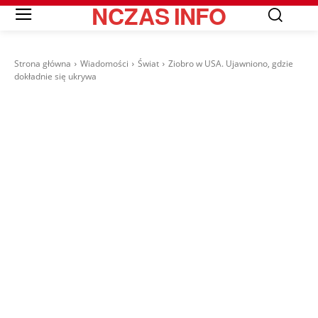
NCZAS
INFO
Strona główna
Wiadomości
Świat
Ziobro w USA. Ujawniono, gdzie
dokładnie się ukrywa