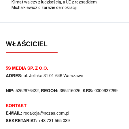
Klimat walczy z ludzkością, a UE z rozsądkiem.
Michalkiewicz o zarazie demokracji
WŁAŚCICIEL
5S MEDIA SP. Z O.O.
ADRES:
ul. Jelinka 31 01-646 Warszawa
NIP:
5252676432,
REGON:
365416025,
KRS:
0000637269
KONTAKT
E-MAIL:
redakcja@nczas.com.pl
SEKRETARIAT:
+48 731 555 039