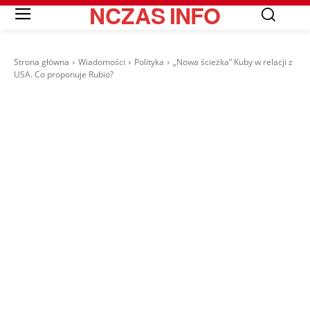
NCZAS
INFO
Strona główna
Wiadomości
Polityka
„Nowa ścieżka” Kuby w relacji z
USA. Co proponuje Rubio?