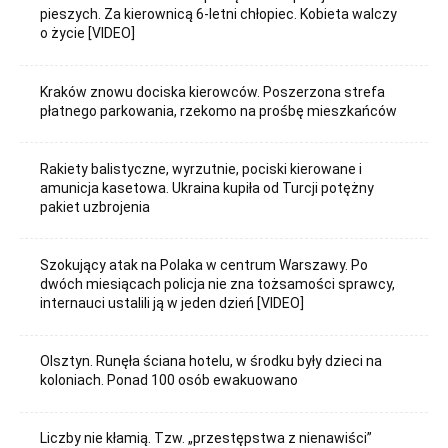
pieszych. Za kierownicą 6-letni chłopiec. Kobieta walczy
o życie [VIDEO]
Kraków znowu dociska kierowców. Poszerzona strefa
płatnego parkowania, rzekomo na prośbę mieszkańców
Rakiety balistyczne, wyrzutnie, pociski kierowane i
amunicja kasetowa. Ukraina kupiła od Turcji potężny
pakiet uzbrojenia
Szokujący atak na Polaka w centrum Warszawy. Po
dwóch miesiącach policja nie zna tożsamości sprawcy,
internauci ustalili ją w jeden dzień [VIDEO]
Olsztyn. Runęła ściana hotelu, w środku były dzieci na
koloniach. Ponad 100 osób ewakuowano
Liczby nie kłamią. Tzw. „przestępstwa z nienawiści”