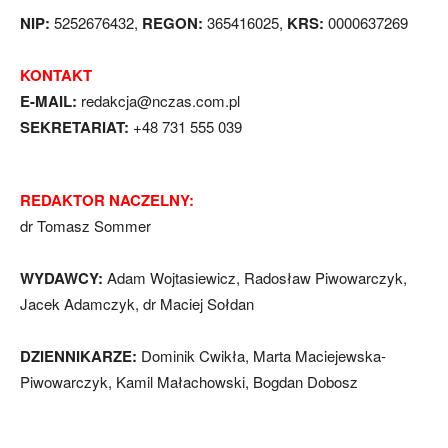
NIP:
5252676432,
REGON:
365416025,
KRS:
0000637269
KONTAKT
E-MAIL:
redakcja@nczas.com.pl
SEKRETARIAT:
+48 731 555 039
REDAKTOR NACZELNY:
dr Tomasz Sommer
WYDAWCY:
Adam Wojtasiewicz, Radosław Piwowarczyk,
Jacek Adamczyk, dr Maciej Sołdan
DZIENNIKARZE:
Dominik Cwikła, Marta Maciejewska-
Piwowarczyk, Kamil Małachowski, Bogdan Dobosz