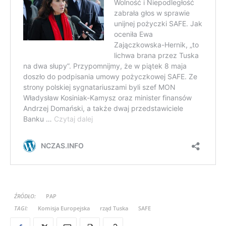
ŹRÓDŁO:
PAP
TAGI:
Komisja Europejska
rząd Tuska
SAFE