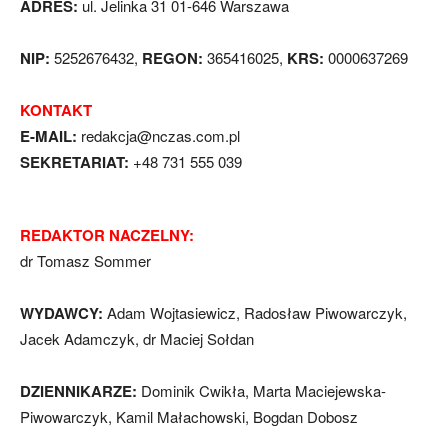
ADRES:
ul. Jelinka 31 01-646 Warszawa
NIP:
5252676432,
REGON:
365416025,
KRS:
0000637269
KONTAKT
E-MAIL:
redakcja@nczas.com.pl
SEKRETARIAT:
+48 731 555 039
REDAKTOR NACZELNY:
dr Tomasz Sommer
WYDAWCY:
Adam Wojtasiewicz, Radosław Piwowarczyk,
Jacek Adamczyk, dr Maciej Sołdan
DZIENNIKARZE:
Dominik Cwikła, Marta Maciejewska-
Piwowarczyk, Kamil Małachowski, Bogdan Dobosz