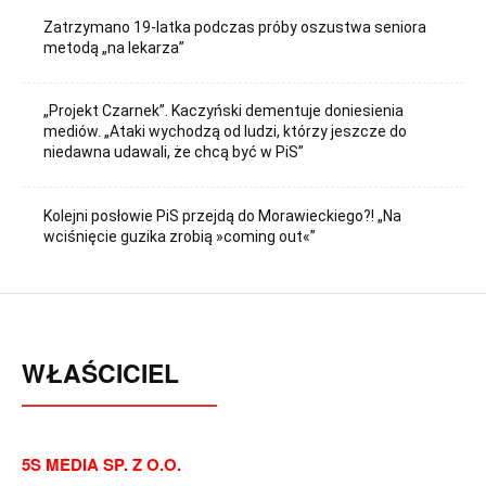
Zatrzymano 19-latka podczas próby oszustwa seniora
metodą „na lekarza”
„Projekt Czarnek”. Kaczyński dementuje doniesienia
mediów. „Ataki wychodzą od ludzi, którzy jeszcze do
niedawna udawali, że chcą być w PiS”
Kolejni posłowie PiS przejdą do Morawieckiego?! „Na
wciśnięcie guzika zrobią »coming out«”
WŁAŚCICIEL
5S MEDIA SP. Z O.O.