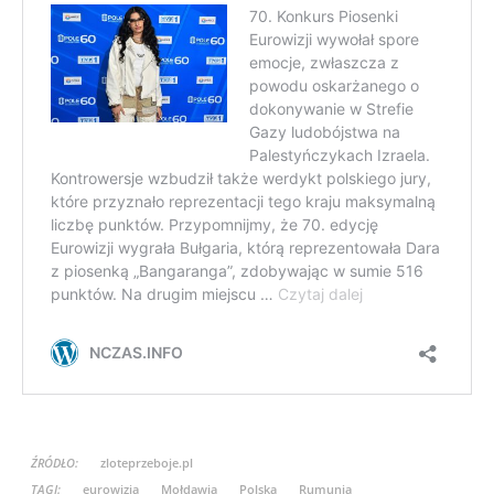
ŹRÓDŁO:
zloteprzeboje.pl
TAGI:
eurowizja
Mołdawia
Polska
Rumunia