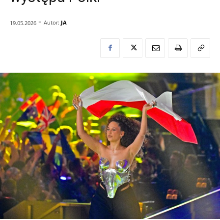
-
Autor:
JA
19.05.2026