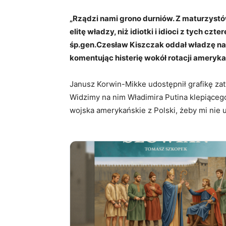
„Rządzi nami grono durniów. Z maturzyst
elitę władzy, niż idiotki i idioci z tych czt
śp.gen.Czesław Kiszczak oddał władzę nad
komentując histerię wokół rotacji ameryka
Janusz Korwin-Mikke udostępnił grafikę za
Widzimy na nim Władimira Putina klepiąc
wojska amerykańskie z Polski, żeby mi nie ut