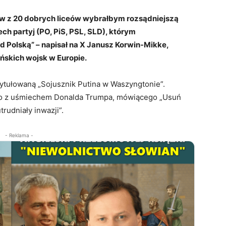
ów z 20 dobrych liceów wybrałbym rozsądniejszą
erech partyj (PO, PiS, PSL, SLD), którym
 Polską” – napisał na X Janusz Korwin-Mikke,
ńskich wojsk w Europie.
tytułowaną „Sojusznik Putina w Waszyngtonie”.
ego z uśmiechem Donalda Trumpa, mówiącego „Usuń
rudniały inwazji”.
- Reklama -