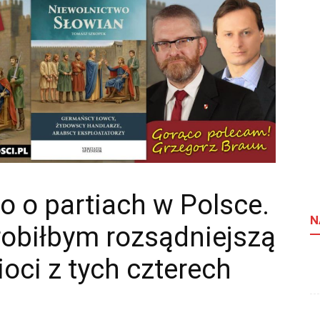
o o partiach w Polsce.
N
robiłbym rozsądniejszą
dioci z tych czterech