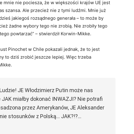
le mnie nie pociesza, że w większości krajów UE jest
nas szansa. Ale przecież nie z tymi ludźmi. Mnie już
gdzieś jakiegoś rozsądnego generała – to może by
ież żadne wybory tego nie zrobią. Nie zrobiły tego
y tego powtarzać” – stwierdził Korwin-Mikke.
st Pinochet w Chile pokazali jednak, że to jest
to dziś zrobić jeszcze lepiej. Więc trzeba
Mikke.
. Ludzie! JE Włodzimierz Putin może nas
le JAK miałby dokonać INWAZJI? Nie potrafi
obsadzona przez Amerykanów, JE Aleksander
nie stosunków z Polską… JAK?!?…