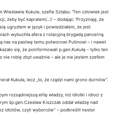
Wiesławie Kukule, szefie Sztabu: 'Ten człowiek jest
i, żeby być kapralem(…)’ – dodając: 'Przyznaję, że
 się ugryzłem w język i powiedziałem, że jest
 dniach wybuchła afera z rotacyjną brygadą pancerną.
cają nas na pastwę temu potworowi Putinowi – i nawet
azało się, że poinformowali p.gen.Kukułę – tylko ten
 nie robię zbyt uważnie – ale je nie jestem szefem
erał Kukuła, lecz „to, że rządzi nami grono durniów”.
 rozsądniejszą elitę władzy, niż idiotki i idioci z
którym śp.gen.Czesław Kiszczak oddał władzę nad
ez idiotów, czyli wyborców” – podkreślił nestor