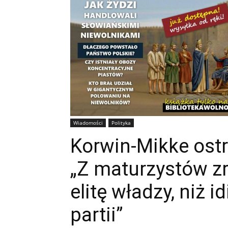
Wiadomości
Polityka
Korwin-Mikke ostr
„Z maturzystów z
elitę władzy, niż i
partii”