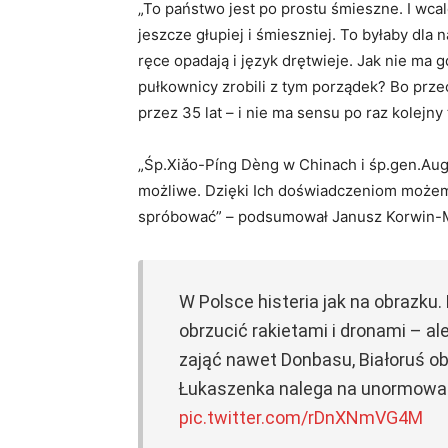
„To państwo jest po prostu śmieszne. I wca
jeszcze głupiej i śmieszniej. To byłaby dla 
ręce opadają i język drętwieje. Jak nie ma 
pułkownicy zrobili z tym porządek? Bo przec
przez 35 lat – i nie ma sensu po raz kolejn
„Śp.Xiǎo-Píng Dèng w Chinach i śp.gen.Augu
możliwe. Dzięki Ich doświadczeniom możemy 
spróbować” – podsumował Janusz Korwin-
W Polsce histeria jak na obrazku
obrzucić rakietami i dronami – a
zająć nawet Donbasu, Białoruś 
Łukaszenka nalega na unormowa
pic.twitter.com/rDnXNmVG4M