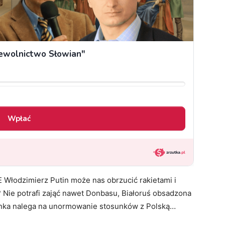
JE Włodzimierz Putin może nas obrzucić rakietami i
 Nie potrafi zająć nawet Donbasu, Białoruś obsadzona
nka nalega na unormowanie stosunków z Polską…