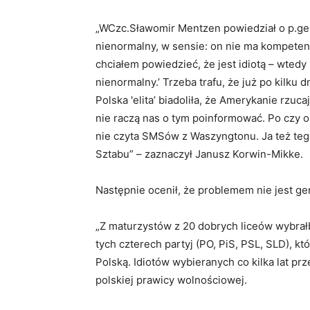
„WCzc.Sławomir Mentzen powiedział o p.gen.
nienormalny, w sensie: on nie ma kompetencj
chciałem powiedzieć, że jest idiotą – wtedy
nienormalny.’ Trzeba trafu, że już po kilku
Polska 'elita’ biadoliła, że Amerykanie rzu
nie raczą nas o tym poinformować. Po czy ok
nie czyta SMSów z Waszyngtonu. Ja też tego
Sztabu” – zaznaczył Janusz Korwin-Mikke.
Następnie ocenił, że problemem nie jest gen
„Z maturzystów z 20 dobrych liceów wybrałbym
tych czterech partyj (PO, PiS, PSL, SLD), 
Polską. Idiotów wybieranych co kilka lat prz
polskiej prawicy wolnościowej.