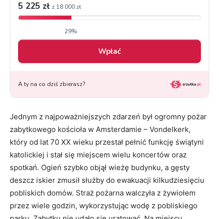
Jednym z najpoważniejszych zdarzeń był ogromny pożar
zabytkowego kościoła w Amsterdamie – Vondelkerk,
który od lat 70 XX wieku przestał pełnić funkcję świątyni
katolickiej i stał się miejscem wielu koncertów oraz
spotkań. Ogień szybko objął wieżę budynku, a gęsty
deszcz iskier zmusił służby do ewakuacji kilkudziesięciu
pobliskich domów. Straż pożarna walczyła z żywiołem
przez wiele godzin, wykorzystując wodę z pobliskiego
parku. Zabytku nie udało się uratować. Na miejscu