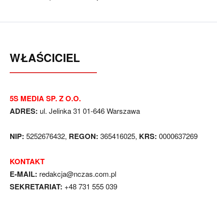
WŁAŚCICIEL
5S MEDIA SP. Z O.O.
ADRES:
ul. Jelinka 31 01-646 Warszawa
NIP:
5252676432,
REGON:
365416025,
KRS:
0000637269
KONTAKT
E-MAIL:
redakcja@nczas.com.pl
SEKRETARIAT:
+48 731 555 039