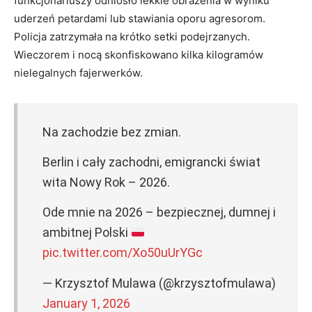
funkcjonariuszy odniosło lekkie obrażenia w wyniku
uderzeń petardami lub stawiania oporu agresorom.
Policja zatrzymała na krótko setki podejrzanych.
Wieczorem i nocą skonfiskowano kilka kilogramów
nielegalnych fajerwerków.
Na zachodzie bez zmian.
Berlin i cały zachodni, emigrancki świat
wita Nowy Rok – 2026.
Ode mnie na 2026 – bezpiecznej, dumnej i
ambitnej Polski
pic.twitter.com/Xo50uUrYGc
— Krzysztof Mulawa (@krzysztofmulawa)
January 1, 2026