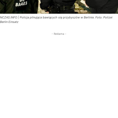
NCZAS.INFO | Policja pilnująca bawiących się przybyszów w Berlinie. Foto: Polizei
Berlin Einsatz
- Reklama -