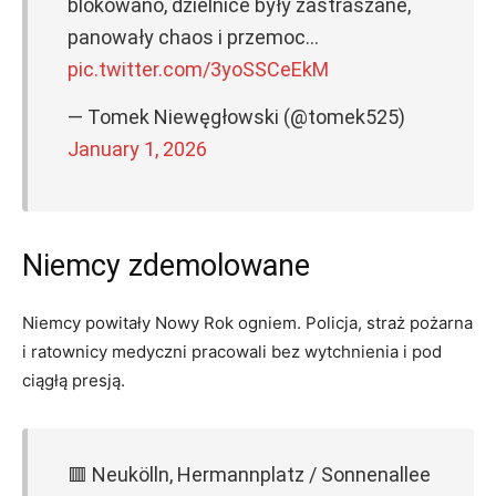
blokowano, dzielnice były zastraszane,
panowały chaos i przemoc…
pic.twitter.com/3yoSSCeEkM
— Tomek Niewęgłowski (@tomek525)
January 1, 2026
Niemcy zdemolowane
Niemcy powitały Nowy Rok ogniem. Policja, straż pożarna
i ratownicy medyczni pracowali bez wytchnienia i pod
ciągłą presją.
🟥 Neukölln, Hermannplatz / Sonnenallee