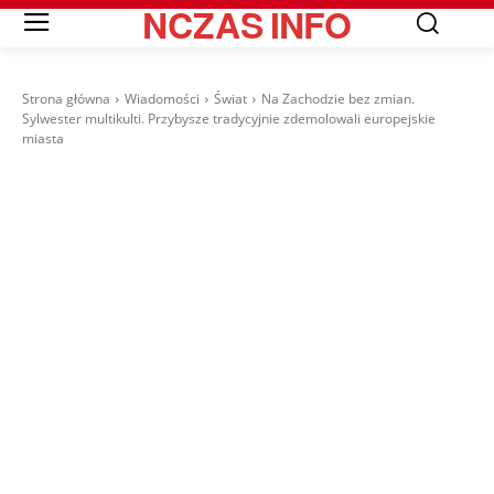
NCZAS
INFO
Strona główna
Wiadomości
Świat
Na Zachodzie bez zmian.
Sylwester multikulti. Przybysze tradycyjnie zdemolowali europejskie
miasta