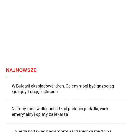
NAJNOWSZE
W Bułgarii eksplodował dron. Celem mógł być gazociąg
łączący Turcję z Ukrainą
Niemcy toną w długach. Rząd podnosi podatki, wiek
emerytalny i opłaty za lekarza
To będą podawać pacjentom! Szczepionka mRNA na