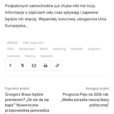
Podpalonych samochodów już chyba nikt nie liczy.
Informacje o zajściach cały czas spływają i zapewne
będzie ich więcej. Wspaniała, kolorowa, ubogacona Unia
Europejska…
ŹRÓDŁO:
PAP, nczas.info
TAGI:
Amsterdam
Berlin
Hamburg
Holandia
imigranci
multikulti
Niemcy
Sylwester
Poprzedni artykuł
Następny artykuł
Grzegorz Braun będzie
Prognoza Pejo na 2026 rok.
premierem? „On nie da się
„Wielka porażka naszej klasy
kupić.” Noworoczna
politycznej”
przepowiednia jasnowidza