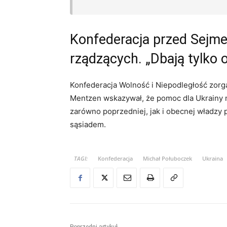
Konfederacja przed Sejm
rządzących. „Dbają tylko 
Konfederacja Wolność i Niepodległość zor
Mentzen wskazywał, że pomoc dla Ukrainy 
zarówno poprzedniej, jak i obecnej władz
sąsiadem.
TAGI:
Konfederacja
Michał Połuboczek
Ukraina