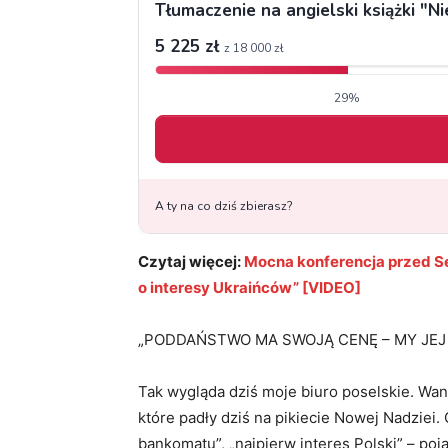
Czytaj więcej:
Mocna konferencja przed S
o interesy Ukraińców” [VIDEO]
„PODDAŃSTWO MA SWOJĄ CENĘ – MY JEJ 
Tak wygląda dziś moje biuro poselskie. Wan
które padły dziś na pikiecie Nowej Nadziei
bankomatu”, „najpierw interes Polski” – poj