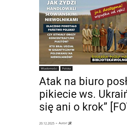
Wiadomości
Polska
Atak na biuro pos
pikiecie ws. Ukra
się ani o krok” [F
-
Autor:
JZ
20.12.2025