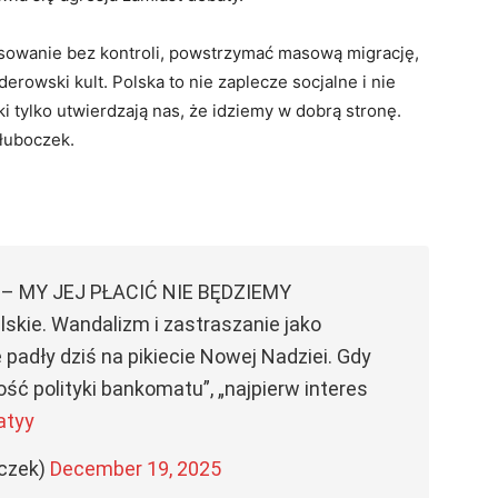
ansowanie bez kontroli, powstrzymać masową migrację,
rowski kult. Polska to nie zaplecze socjalne i nie
ki tylko utwierdzają nas, że idziemy w dobrą stronę.
ołuboczek.
 MY JEJ PŁACIĆ NIE BĘDZIEMY
lskie. Wandalizm i zastraszanie jako
 padły dziś na pikiecie Nowej Nadziei. Gdy
ć polityki bankomatu”, „najpierw interes
atyy
czek)
December 19, 2025