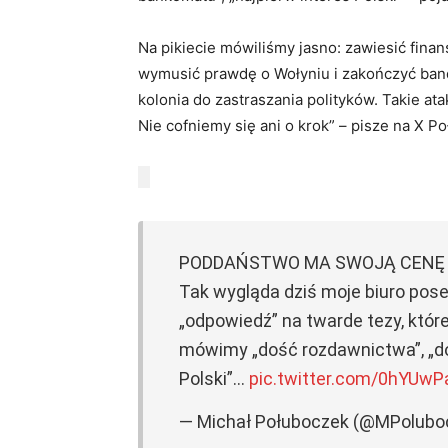
Na pikiecie mówiliśmy jasno: zawiesić fin
wymusić prawdę o Wołyniu i zakończyć bande
kolonia do zastraszania polityków. Takie ata
Nie cofniemy się ani o krok” – pisze na X P
PODDAŃSTWO MA SWOJĄ CENĘ –
Tak wygląda dziś moje biuro pose
„odpowiedź” na twarde tezy, które
mówimy „dość rozdawnictwa”, „doś
Polski”…
pic.twitter.com/0hYUwP
— Michał Połuboczek (@MPolubo