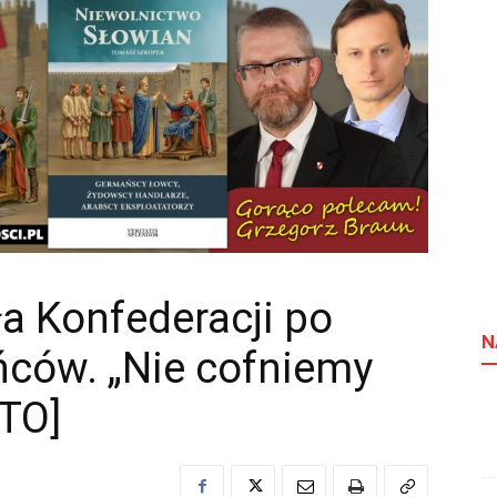
ła Konfederacji po
N
ińców. „Nie cofniemy
OTO]