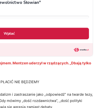
ejmem. Mentzen uderzył w rządzących. „Dbają tylko
PŁACIĆ NIE BĘDZIEMY
dalizm i zastraszanie jako „odpowiedź” na twarde tezy,
. Gdy mówimy „dość rozdawnictwa”, „dość polityki
awia się agresja zamiast debaty.