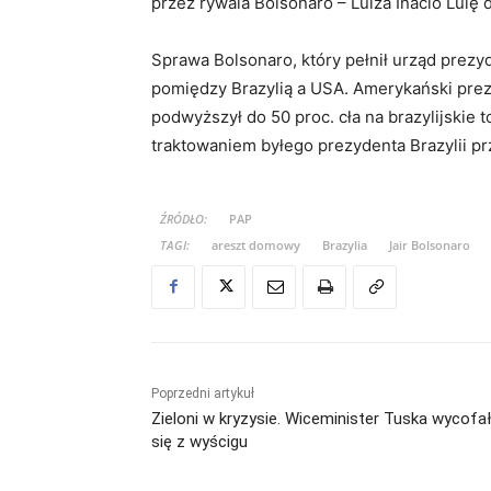
przez rywala Bolsonaro – Luiza Inacio Lulę 
Sprawa Bolsonaro, który pełnił urząd prezyd
pomiędzy Brazylią a USA. Amerykański prez
podwyższył do 50 proc. cła na brazylijskie
traktowaniem byłego prezydenta Brazylii p
ŹRÓDŁO:
PAP
TAGI:
areszt domowy
Brazylia
Jair Bolsonaro
Poprzedni artykuł
Zieloni w kryzysie. Wiceminister Tuska wycofa
się z wyścigu