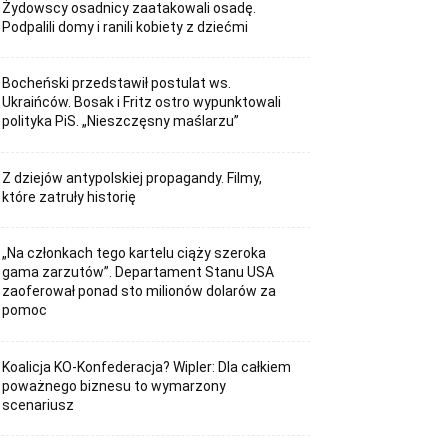
Żydowscy osadnicy zaatakowali osadę.
Podpalili domy i ranili kobiety z dziećmi
Bocheński przedstawił postulat ws.
Ukraińców. Bosak i Fritz ostro wypunktowali
polityka PiS. „Nieszczęsny maślarzu”
Z dziejów antypolskiej propagandy. Filmy,
które zatruły historię
„Na członkach tego kartelu ciąży szeroka
gama zarzutów”. Departament Stanu USA
zaoferował ponad sto milionów dolarów za
pomoc
Koalicja KO-Konfederacja? Wipler: Dla całkiem
poważnego biznesu to wymarzony
scenariusz