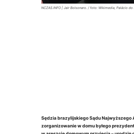
NCZAS.INFO | Jair Bolsonaro. / foto: Wikimedia, Palácio do
Sędzia brazylijskiego Sądu Najwyższego 
zorganizowanie w domu byłego prezydenta
w areszcie domowym przyjęcia – urodzin c