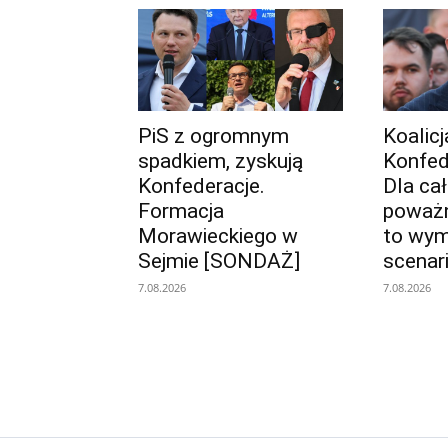
PiS z ogromnym
Koalic
spadkiem, zyskują
Konfed
Konfederacje.
Dla ca
Formacja
poważn
Morawieckiego w
to wy
Sejmie [SONDAŻ]
scenar
7.08.2026
7.08.2026