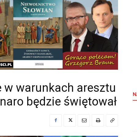
e w warunkach aresztu
N
aro będzie świętował