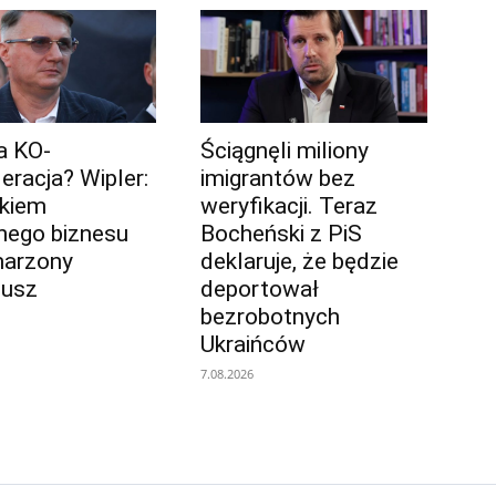
ja KO-
Ściągnęli miliony
eracja? Wipler:
imigrantów bez
łkiem
weryfikacji. Teraz
ego biznesu
Bocheński z PiS
marzony
deklaruje, że będzie
iusz
deportował
bezrobotnych
Ukraińców
7.08.2026