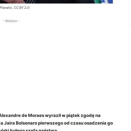
 Planalto, CC BY 2.0
- Reklama -
Alexandre de Moraes wyraził w piątek zgodę na
 Jaira Bolsonaro pierwszego od czasu osadzenia go
órki byłego szefa państwa.