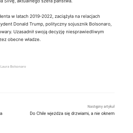
da Silvę, aktualnego szefa państwa.
enta w latach 2019-2022, zaciążyła na relacjach
ydent Donald Trump, polityczny sojusznik Bolsonaro,
 towary. Uzasadnił swoją decyzję niesprawiedliwym
rzez obecne władze.
Laura Bolsonaro
Następny artykuł
ła
Do Chile wjeżdża się drzwiami, a nie oknem