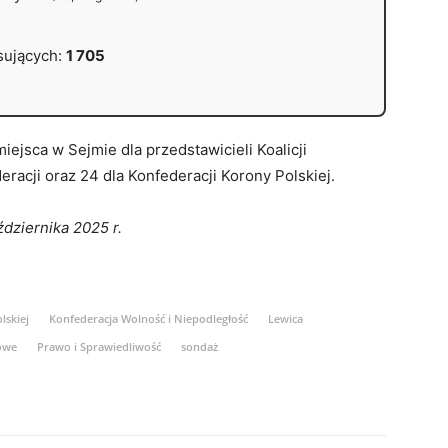
sujących:
1 705
ejsca w Sejmie dla przedstawicieli Koalicji
deracji oraz 24 dla Konfederacji Korony Polskiej.
dziernika 2025 r.
lskiej
Konfederacja Wolność i Niepodległość
Lewica
owe
Prawo i Sprawiedliwość
sondaż