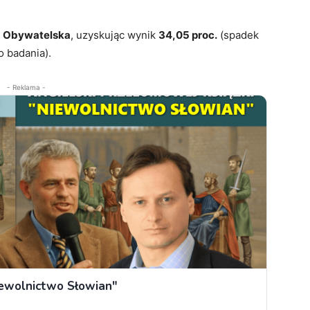
a Obywatelska
, uzyskując wynik
34,05 proc.
(spadek
o badania).
- Reklama -