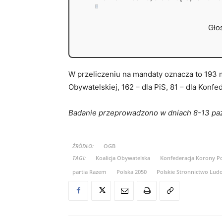
Gło
W przeliczeniu na mandaty oznacza to 193 mi
Obywatelskiej, 162 – dla PiS, 81 – dla Konfe
Badanie przeprowadzono w dniach 8-13 paź
ŹRÓDŁO:
OGB
TAGI:
Koalicja Obywatelska
Konfederacja Korony Po
partia Razem
Polska 2050
Polskie Stronnictwo Lud