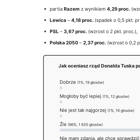
partia
Razem
z wynikiem
4,29 proc.
(wzr
Lewica
–
4,18 proc.
(spadek o 0,5 pkt. pr
PSL
–
3,67 proc.
(wzrost o 2 pkt. proc.),
Polska 2050
–
2,37 proc.
(wzrost o 0,2 pk
Jak oceniasz rząd Donalda Tuska 
Dobrze
(1%, 19 głosów)
Mogłoby być lepiej
(1%, 12 głosów)
Nie jest tak najgorzej
(1%, 16 głosów)
Źle
(96%, 1 635 głosów)
Nie mam zdania, ale chcę sprawdzić