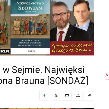
e w Sejmie. Najwięksi
N
rona Brauna [SONDAŻ]