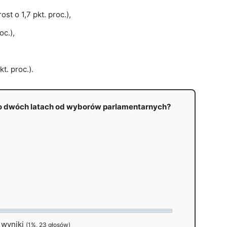
ost o 1,7 pkt. proc.),
oc.),
t. proc.).
po dwóch latach od wyborów parlamentarnych?
 wyniki
(1%, 23 głosów)