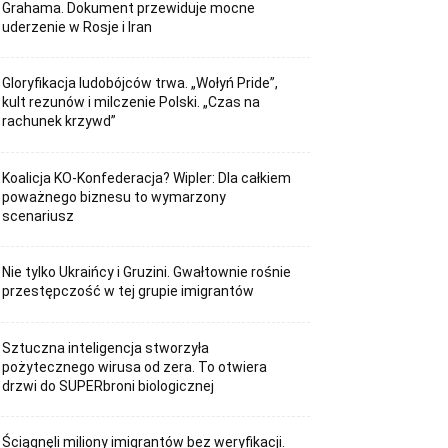
Grahama. Dokument przewiduje mocne
uderzenie w Rosje i Iran
Gloryfikacja ludobójców trwa. „Wołyń Pride”,
kult rezunów i milczenie Polski. „Czas na
rachunek krzywd”
Koalicja KO-Konfederacja? Wipler: Dla całkiem
poważnego biznesu to wymarzony
scenariusz
Nie tylko Ukraińcy i Gruzini. Gwałtownie rośnie
przestępczość w tej grupie imigrantów
Sztuczna inteligencja stworzyła
pożytecznego wirusa od zera. To otwiera
drzwi do SUPERbroni biologicznej
Ściągnęli miliony imigrantów bez weryfikacji.