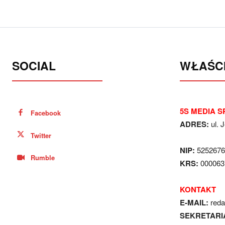
SOCIAL
WŁAŚCI
5S MEDIA SP
Facebook
ADRES:
ul. 
Twitter
NIP:
5252676
Rumble
KRS:
000063
KONTAKT
E-MAIL:
red
SEKRETARI