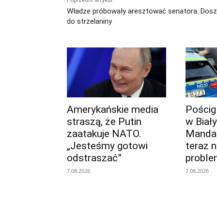
Poprzedni artykuł
Władze próbowały aresztować senatora. Dosz
do strzelaniny
Amerykańskie media
Pościg
straszą, że Putin
w Biał
zaatakuje NATO.
Mandat 
„Jesteśmy gotowi
teraz 
odstraszać”
proble
7.08.2026
7.08.2026