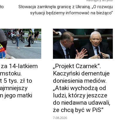
Następny artykuł
ło
Słowacja zamknęła granicę z Ukrainą. „O rozwoju
sytuacji będziemy informować na bieżąco”
 za 14-latkiem
„Projekt Czarnek”.
ymstoku.
Kaczyński dementuje
5 tys. zł to
doniesienia mediów.
najmniejszy
„Ataki wychodzą od
m jego matki
ludzi, którzy jeszcze
do niedawna udawali,
że chcą być w PiS”
7.08.2026