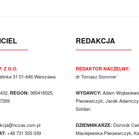
CIEL
REDAKCJA
. Z O.O.
REDAKTOR NACZELNY:
Jelinka 31 01-646 Warszawa
dr Tomasz Sommer
432,
REGON:
365416025,
WYDAWCY:
Adam Wojtasiewi
7269
Piwowarczyk, Jacek Adamczyk
Sołdan
akcja@nczas.com.pl
DZIENNIKARZE:
Dominik Cwi
AT:
+48 731 555 039
Maciejewska-Piwowarczyk, Ka