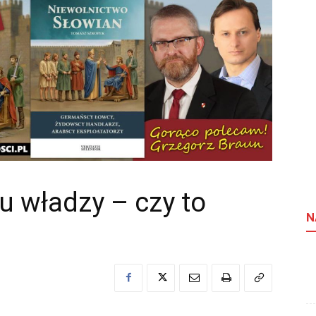
u władzy – czy to
N