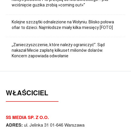
wciśnięcie guzika zrobią »coming out«”
Kolejne szczątki odnalezione na Wołyniu. Blisko połowa
ofiar to dzieci. Najmłodsze miały kilka miesięcy [FOTO]
„Zanieczyszczenie, które należy ograniczyć”. Sąd
nakazał Mecie zapłatę kilkuset milionów dolarów.
Koncern zapowiada odwołanie
WŁAŚCICIEL
5S MEDIA SP. Z O.O.
ADRES:
ul. Jelinka 31 01-646 Warszawa