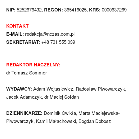
NIP:
5252676432,
REGON:
365416025,
KRS:
0000637269
KONTAKT
E-MAIL:
redakcja@nczas.com.pl
SEKRETARIAT:
+48 731 555 039
REDAKTOR NACZELNY:
dr Tomasz Sommer
WYDAWCY:
Adam Wojtasiewicz, Radosław Piwowarczyk,
Jacek Adamczyk, dr Maciej Sołdan
DZIENNIKARZE:
Dominik Cwikła, Marta Maciejewska-
Piwowarczyk, Kamil Małachowski, Bogdan Dobosz