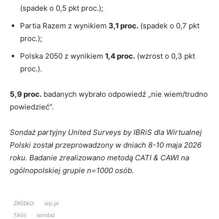
(spadek o 0,5 pkt proc.);
Partia Razem z wynikiem
3,1 proc.
(spadek o 0,7 pkt
proc.);
Polska 2050 z wynikiem
1,4 proc.
(wzrost o 0,3 pkt
proc.).
5,9 proc.
badanych wybrało odpowiedź „nie wiem/trudno
powiedzieć”.
Sondaż partyjny United Surveys by IBRiS dla Wirtualnej
Polski został przeprowadzony w dniach 8-10 maja 2026
roku. Badanie zrealizowano metodą CATI & CAWI na
ogólnopolskiej grupie n=1000 osób.
ŹRÓDŁO:
wp.pl
TAGI:
sondaż