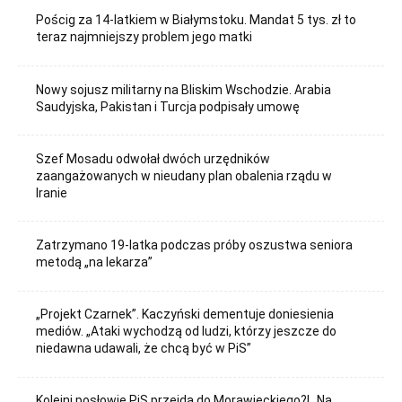
Pościg za 14-latkiem w Białymstoku. Mandat 5 tys. zł to
teraz najmniejszy problem jego matki
Nowy sojusz militarny na Bliskim Wschodzie. Arabia
Saudyjska, Pakistan i Turcja podpisały umowę
Szef Mosadu odwołał dwóch urzędników
zaangażowanych w nieudany plan obalenia rządu w
Iranie
Zatrzymano 19-latka podczas próby oszustwa seniora
metodą „na lekarza”
„Projekt Czarnek”. Kaczyński dementuje doniesienia
mediów. „Ataki wychodzą od ludzi, którzy jeszcze do
niedawna udawali, że chcą być w PiS”
Kolejni posłowie PiS przejdą do Morawieckiego?! „Na