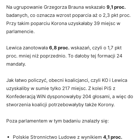
Na ugrupowanie Grzegorza Brauna wskazało
9,1 proc.
badanych, co oznacza wzrost poparcia aż o 2,3 pkt proc.
Przy takim poparciu Korona uzyskałaby 39 miejsc w
parlamencie.
Lewica zanotowała
6,8 proc.
wskazań, czyli o 1,7 pkt
proc. mniej niż poprzednio. To dałoby tej formacji 24
mandaty.
Jak łatwo policzyć, obecni koalicjanci, czyli KO i Lewica
uzyskaliby w sumie tylko 217 miejsc. Z kolei PiS z
Konfederacją WiN dysponowałyby 204 głosami, a więc do
stworzenia koalicji potrzebowałyby także Korony.
Poza parlamentem w tym badaniu znalazły się:
Polskie Stronnictwo Ludowe z wynikiem
4,1 proc.