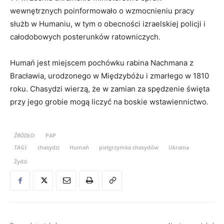
wewnętrznych poinformowało o wzmocnieniu pracy
służb w Humaniu, w tym o obecności izraelskiej policji i
całodobowych posterunków ratowniczych.
Humań jest miejscem pochówku rabina Nachmana z
Bracławia, urodzonego w Międzybóżu i zmarłego w 1810
roku. Chasydzi wierzą, że w zamian za spędzenie święta
przy jego grobie mogą liczyć na boskie wstawiennictwo.
ŹRÓDŁO:
PAP
TAGI:
chasydzi
Humań
pielgrzymka chasydów
Ukraina
Żydzi