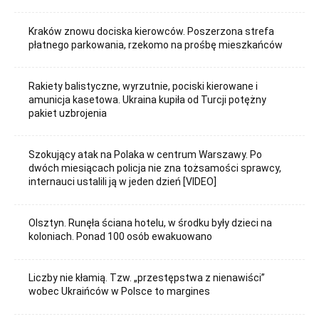
Kraków znowu dociska kierowców. Poszerzona strefa
płatnego parkowania, rzekomo na prośbę mieszkańców
Rakiety balistyczne, wyrzutnie, pociski kierowane i
amunicja kasetowa. Ukraina kupiła od Turcji potężny
pakiet uzbrojenia
Szokujący atak na Polaka w centrum Warszawy. Po
dwóch miesiącach policja nie zna tożsamości sprawcy,
internauci ustalili ją w jeden dzień [VIDEO]
Olsztyn. Runęła ściana hotelu, w środku były dzieci na
koloniach. Ponad 100 osób ewakuowano
Liczby nie kłamią. Tzw. „przestępstwa z nienawiści”
wobec Ukraińców w Polsce to margines