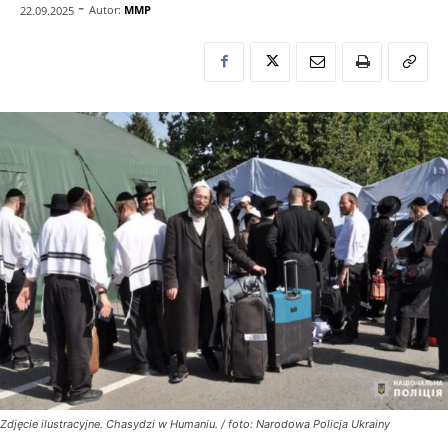
-
Autor:
MMP
22.09.2025
Zdjęcie ilustracyjne. Chasydzi w Humaniu. / foto: Narodowa Policja Ukrainy