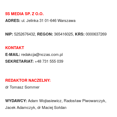
5S MEDIA SP. Z O.O.
ADRES:
ul. Jelinka 31 01-646 Warszawa
NIP:
5252676432,
REGON:
365416025,
KRS:
0000637269
KONTAKT
E-MAIL:
redakcja@nczas.com.pl
SEKRETARIAT:
+48 731 555 039
REDAKTOR NACZELNY:
dr Tomasz Sommer
WYDAWCY:
Adam Wojtasiewicz, Radosław Piwowarczyk,
Jacek Adamczyk, dr Maciej Sołdan