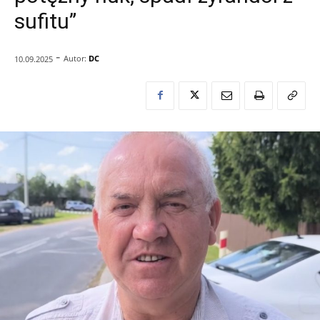
sufitu”
-
Autor:
DC
10.09.2025