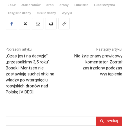
TAGI:
atak dronów
dron
drony
Lubelskie
Lubelszczyzna
rosyjskie drony
ruskie drony
Wyryki
Poprzedni artykuł
Następny artykuł
„Czas jest na decyzje”,
Nie żyje znany prawicowy
„przespaliśmy 3,5 roku”.
komentator. Został
Bosak i Mentzen nie
zastrzelony podczas
zostawiają suchej nitki na
wystąpienia
władzy po wtargnięciu
rosyjskich dronów nad
Polskę [VIDEO]
Szukaj