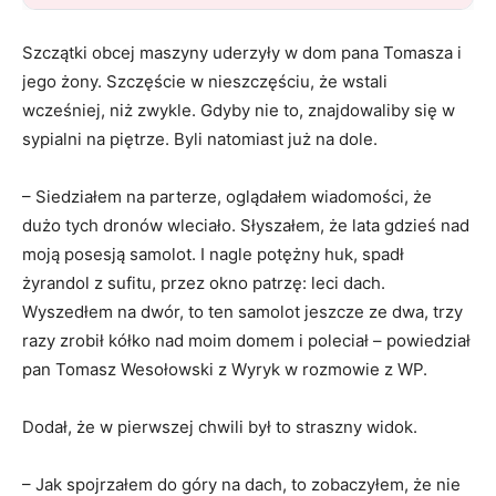
Szczątki obcej maszyny uderzyły w dom pana Tomasza i
jego żony. Szczęście w nieszczęściu, że wstali
wcześniej, niż zwykle. Gdyby nie to, znajdowaliby się w
sypialni na piętrze. Byli natomiast już na dole.
– Siedziałem na parterze, oglądałem wiadomości, że
dużo tych dronów wleciało. Słyszałem, że lata gdzieś nad
moją posesją samolot. I nagle potężny huk, spadł
żyrandol z sufitu, przez okno patrzę: leci dach.
Wyszedłem na dwór, to ten samolot jeszcze ze dwa, trzy
razy zrobił kółko nad moim domem i poleciał – powiedział
pan Tomasz Wesołowski z Wyryk w rozmowie z WP.
Dodał, że w pierwszej chwili był to straszny widok.
– Jak spojrzałem do góry na dach, to zobaczyłem, że nie