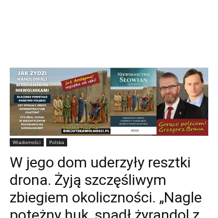
Wiadomości
Polska
W jego dom uderzyły resztki
drona. Żyją szczęśliwym
zbiegiem okoliczności. „Nagle
potężny huk, spadł żyrandol z