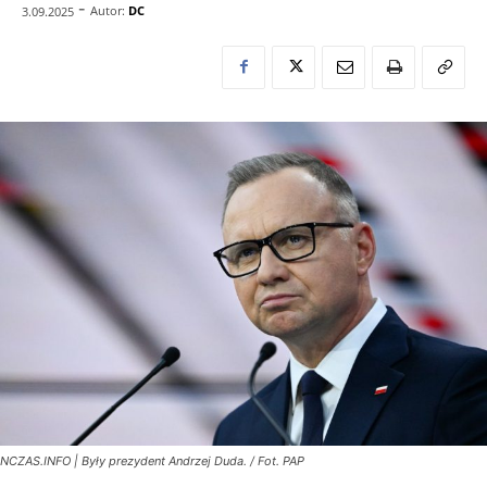
-
Autor:
DC
3.09.2025
NCZAS.INFO | Były prezydent Andrzej Duda. / Fot. PAP