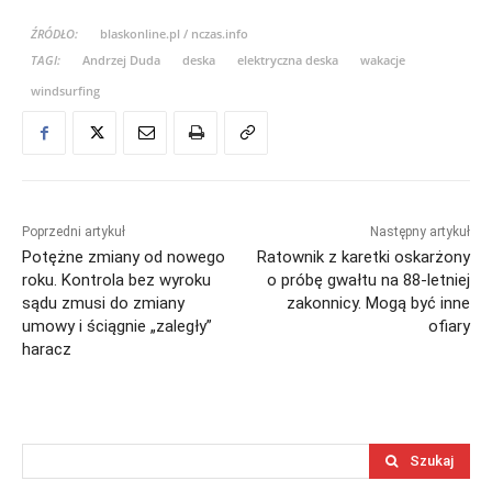
ŹRÓDŁO:
blaskonline.pl / nczas.info
TAGI:
Andrzej Duda
deska
elektryczna deska
wakacje
windsurfing
Poprzedni artykuł
Następny artykuł
Potężne zmiany od nowego
Ratownik z karetki oskarżony
roku. Kontrola bez wyroku
o próbę gwałtu na 88-letniej
sądu zmusi do zmiany
zakonnicy. Mogą być inne
umowy i ściągnie „zaległy”
ofiary
haracz
Szukaj