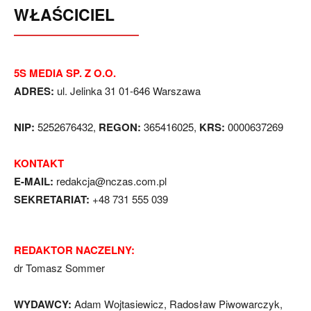
WŁAŚCICIEL
5S MEDIA SP. Z O.O.
ADRES:
ul. Jelinka 31 01-646 Warszawa
NIP:
5252676432,
REGON:
365416025,
KRS:
0000637269
KONTAKT
E-MAIL:
redakcja@nczas.com.pl
SEKRETARIAT:
+48 731 555 039
REDAKTOR NACZELNY:
dr Tomasz Sommer
WYDAWCY:
Adam Wojtasiewicz, Radosław Piwowarczyk,