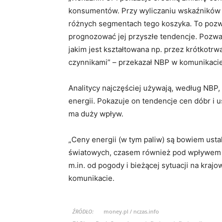
konsumentów. Przy wyliczaniu wskaźników i
różnych segmentach tego koszyka. To pozwala 
prognozować jej przyszłe tendencje. Pozwala 
jakim jest kształtowana np. przez krótkot
czynnikami” – przekazał NBP w komunikacie
Analitycy najczęściej używają, według NBP, 
energii. Pokazuje on tendencje cen dóbr i u
ma duży wpływ.
„Ceny energii (w tym paliw) są bowiem usta
światowych, czasem również pod wpływem s
m.in. od pogody i bieżącej sytuacji na kra
komunikacie.
ŹRÓDŁO:
money.pl / nczas.info