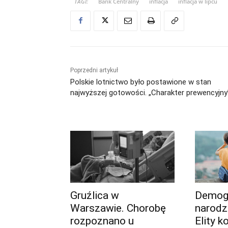
TAGI:
Bank Centralny
inflacja
inflacja w lipcu
Poprzedni artykuł
Polskie lotnictwo było postawione w stan
najwyższej gotowości. „Charakter prewencyjny
Gruźlica w
Demogr
Warszawie. Chorobę
narodz
rozpoznano u
Elity k