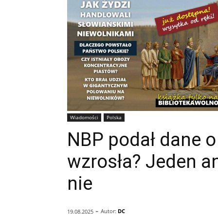
Wiadomości
Polska
NBP podał dane o i
wzrosła? Jeden an
nie
-
Autor:
DC
19.08.2025