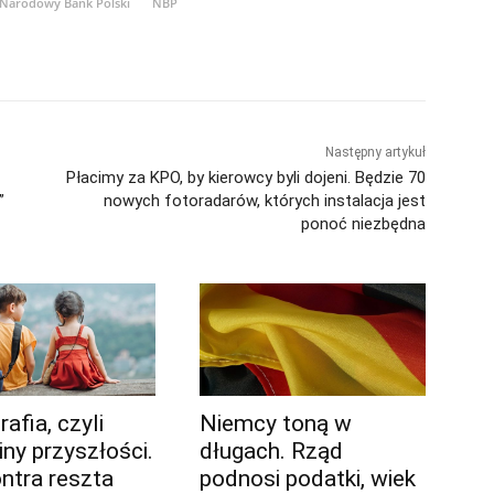
Narodowy Bank Polski
NBP
Następny artykuł
Płacimy za KPO, by kierowcy byli dojeni. Będzie 70
”
nowych fotoradarów, których instalacja jest
ponoć niezbędna
afia, czyli
Niemcy toną w
iny przyszłości.
długach. Rząd
ontra reszta
podnosi podatki, wiek