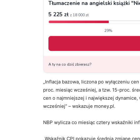
„Inflacja bazowa, liczona po wyłączeniu cen
proc. miesiąc wcześniej, a tzw. 15-proc. śre
cen o najmniejszej i największej dynamice, 
wcześniej” – wskazuje money.pl.
NBP wylicza co miesiąc cztery wskaźniki inf
„Wskaźnik CPI pokazuje średnią zmianę ce