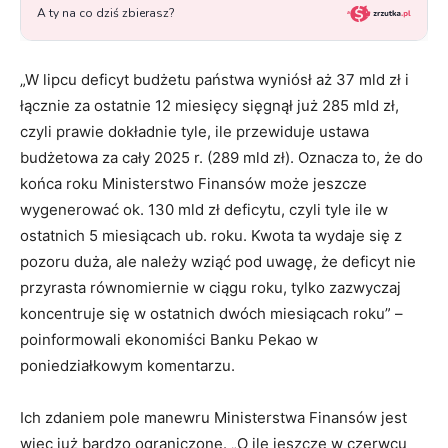
„W lipcu deficyt budżetu państwa wyniósł aż 37 mld zł i
łącznie za ostatnie 12 miesięcy sięgnął już 285 mld zł,
czyli prawie dokładnie tyle, ile przewiduje ustawa
budżetowa za cały 2025 r. (289 mld zł). Oznacza to, że do
końca roku Ministerstwo Finansów może jeszcze
wygenerować ok. 130 mld zł deficytu, czyli tyle ile w
ostatnich 5 miesiącach ub. roku. Kwota ta wydaje się z
pozoru duża, ale należy wziąć pod uwagę, że deficyt nie
przyrasta równomiernie w ciągu roku, tylko zazwyczaj
koncentruje się w ostatnich dwóch miesiącach roku” –
poinformowali ekonomiści Banku Pekao w
poniedziałkowym komentarzu.
Ich zdaniem pole manewru Ministerstwa Finansów jest
więc już bardzo ograniczone. „O ile jeszcze w czerwcu