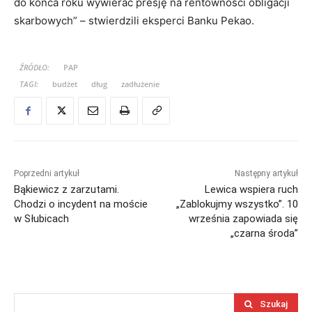
do końca roku wywierać presję na rentowności obligacji
skarbowych” – stwierdzili eksperci Banku Pekao.
ŹRÓDŁO:
PAP
TAGI:
budżet
dług
zadłużenie
Poprzedni artykuł
Następny artykuł
Bąkiewicz z zarzutami.
Lewica wspiera ruch
Chodzi o incydent na moście
„Zablokujmy wszystko”. 10
w Słubicach
września zapowiada się
„czarna środa”
Szukaj