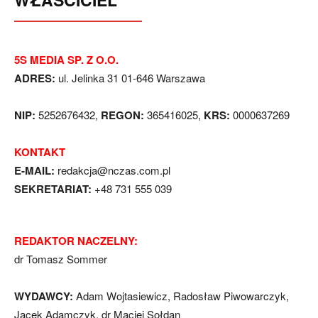
5S MEDIA SP. Z O.O.
ADRES:
ul. Jelinka 31 01-646 Warszawa
NIP:
5252676432,
REGON:
365416025,
KRS:
0000637269
KONTAKT
E-MAIL:
redakcja@nczas.com.pl
SEKRETARIAT:
+48 731 555 039
REDAKTOR NACZELNY:
dr Tomasz Sommer
WYDAWCY:
Adam Wojtasiewicz, Radosław Piwowarczyk,
Jacek Adamczyk, dr Maciej Sołdan