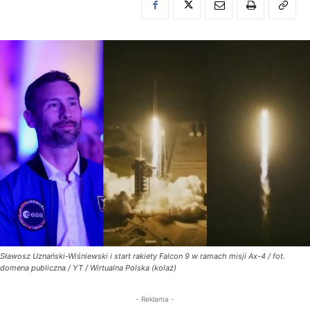
Sławosz Uznański-Wiśniewski i start rakiety Falcon 9 w ramach misji Ax-4 / fot.
domena publiczna / YT / Wirtualna Polska (kolaż)
- Reklama -