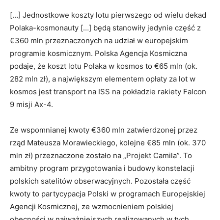
[…] Jednostkowe koszty lotu pierwszego od wielu dekad
Polaka-kosmonauty […] będą stanowiły jedynie część z
€360 mln przeznaczonych na udział w europejskim
programie kosmicznym. Polska Agencja Kosmiczna
podaje, że koszt lotu Polaka w kosmos to €65 mln (ok.
282 mln zł), a największym elementem opłaty za lot w
kosmos jest transport na ISS na pokładzie rakiety Falcon
9 misji Ax-4.
Ze wspomnianej kwoty €360 mln zatwierdzonej przez
rząd Mateusza Morawieckiego, kolejne €85 mln (ok. 370
mln zł) przeznaczone zostało na „Projekt Camila”. To
ambitny program przygotowania i budowy konstelacji
polskich satelitów obserwacyjnych. Pozostała część
kwoty to partycypacja Polski w programach Europejskiej
Agencji Kosmicznej, ze wzmocnieniem polskiej
obecności w najważniejszych realizowanych w tych