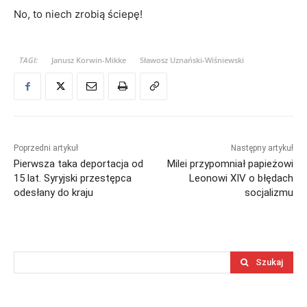
No, to niech zrobią ściepę!
TAGI:
Janusz Korwin-Mikke
Sławosz Uznański-Wiśniewski
Poprzedni artykuł
Następny artykuł
Pierwsza taka deportacja od
Milei przypomniał papieżowi
15 lat. Syryjski przestępca
Leonowi XIV o błędach
odesłany do kraju
socjalizmu
Szukaj