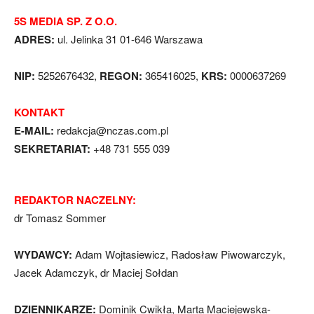
5S MEDIA SP. Z O.O.
ADRES:
ul. Jelinka 31 01-646 Warszawa
NIP:
5252676432,
REGON:
365416025,
KRS:
0000637269
KONTAKT
E-MAIL:
redakcja@nczas.com.pl
SEKRETARIAT:
+48 731 555 039
REDAKTOR NACZELNY:
dr Tomasz Sommer
WYDAWCY:
Adam Wojtasiewicz, Radosław Piwowarczyk,
Jacek Adamczyk, dr Maciej Sołdan
DZIENNIKARZE:
Dominik Cwikła, Marta Maciejewska-