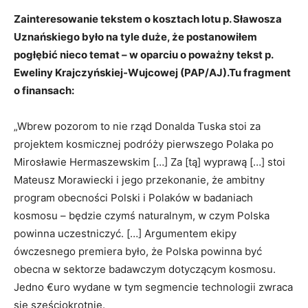
Zainteresowanie tekstem o kosztach lotu p. Sławosza
Uznańskiego było na tyle duże, że postanowiłem
pogłębić nieco temat – w oparciu o poważny tekst p.
Eweliny Krajczyńskiej-Wujcowej (PAP/AJ).Tu fragment
o finansach:
„Wbrew pozorom to nie rząd Donalda Tuska stoi za
projektem kosmicznej podróży pierwszego Polaka po
Mirosławie Hermaszewskim […] Za [tą] wyprawą […] stoi
Mateusz Morawiecki i jego przekonanie, że ambitny
program obecności Polski i Polaków w badaniach
kosmosu – będzie czymś naturalnym, w czym Polska
powinna uczestniczyć. […] Argumentem ekipy
ówczesnego premiera było, że Polska powinna być
obecna w sektorze badawczym dotyczącym kosmosu.
Jedno €uro wydane w tym segmencie technologii zwraca
się sześciokrotnie.