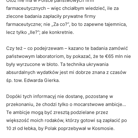
Otóż nie ma w Polsce państwowych firm
farmaceutycznych – więc chciałbym wiedzieć, ile za
zlecone badania zapłaciły prywatne firmy
farmaceutyczne; nie „Za co?”, bo to zapewne tajemnica,
lecz tylko „Ile?”; ale konkretnie.
Czy też – co podejrzewam – kazano te badania zamówić
państwowym laboratoriom, by pokazać, że te €65 mln nie
były wyrzucone w błoto. Ta technika ukrywania
absurdalnych wydatków jest mi dobrze znana z czasów
śp. tow. Edwarda Gierka.
Dopóki tych informacyj nie dostanę, pozostanę w
przekonaniu, że chodzi tylko o mocarstwowe ambicje…
Te ambicje mogą być zresztą podzielane przez
większość moich rodaków, którzy gotowi są zapłacić po
10 zł od łebka, by Polak poprzebywał w Kosmosie.