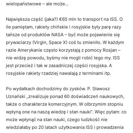
wielopaństwowe – ale może…
Największa część (jaka?) €65 mln to transport na ISS. O
ile pamiętam, rakiety chińskie i rosyjskie były parę razy
tańsze od produktów NASA – być może pojawienie się
prywaciarzy (Virgin, Space X) coś tu zmieniło. W każdym
razie Amerykanie często korzystają z pomocy Rosjan –
nie widzę powodu, byśmy nie mogli robić tego my. ISS
jest przecież i tak w zasadniczej części rosyjska. A
rosyjskie rakiety rzadziej nawalają z terminami itp.
Po wydatkach dochodzimy do zysków. P. Sławosz
Uznański „zrealizuje ponad 60 doświadczeń naukowych,
także o charakterze komercyjnym. W olbrzymim stopniu
wpłyną one na naszą wiedzę i stan nauki”. Więc pytam: co
może wpłynąć na stan nauki, czego ludzkość nie
wiedziałaby po 20 latach użytkowania ISS i prowadzenia