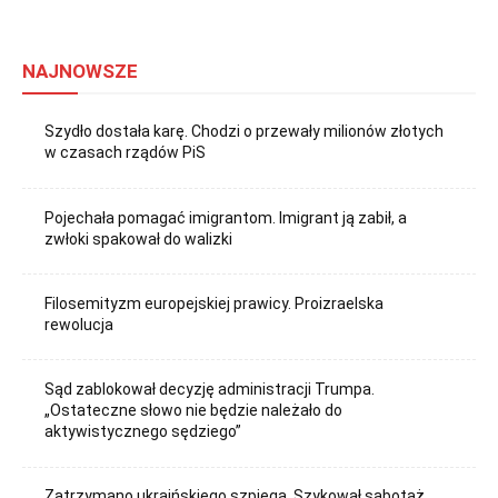
NAJNOWSZE
Szydło dostała karę. Chodzi o przewały milionów złotych
w czasach rządów PiS
Pojechała pomagać imigrantom. Imigrant ją zabił, a
zwłoki spakował do walizki
Filosemityzm europejskiej prawicy. Proizraelska
rewolucja
Sąd zablokował decyzję administracji Trumpa.
„Ostateczne słowo nie będzie należało do
aktywistycznego sędziego”
Zatrzymano ukraińskiego szpiega. Szykował sabotaż