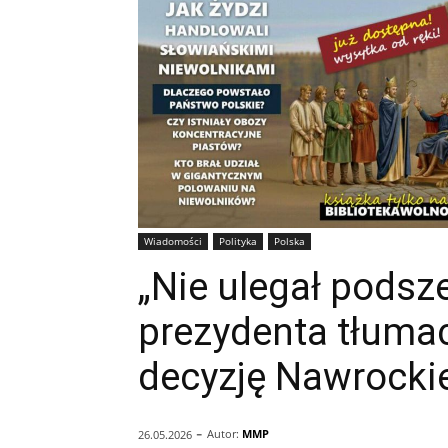
Wiadomości
Polityka
Polska
„Nie ulegał podsz
prezydenta tłuma
decyzję Nawrocki
-
Autor:
MMP
26.05.2026