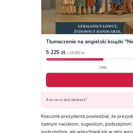
Rzecznik prezydenta powiedział, że prezyde
żadnym naciskom, sugestiom, podszeptom ż
podszeptom, ale wsłuchiwał się w głos wszy