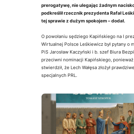
prerogatywę, nie ulegając żadnym nacisko
podkreślił rzecznik prezydenta Rafał Leśk
tej sprawie z dużym spokojem – dodał.
O powołaniu sędziego Kapińskiego na I pr
Wirtualnej Polsce Leśkiewicz był pytany o m
PiS Jarosław Kaczyński i b. szef Biura Be
przeciwni nominacji Kapińskiego, ponieważ 
stwierdził, że Lech Wałęsa złożył prawdziwe
specjalnych PRL.