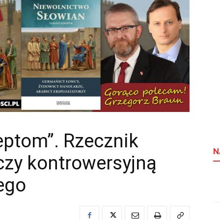
eptom”. Rzecznik
N
czy kontrowersyjną
ego