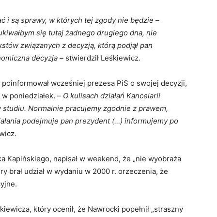
 i są sprawy, w których tej zgody nie będzie
–
ukiwałbym się tutaj żadnego drugiego dna, nie
stów związanych z decyzją, którą podjął pan
nomiczna decyzja –
stwierdził Leśkiewicz.
t poinformował wcześniej prezesa PiS o swojej decyzji,
w poniedziałek. –
O kulisach działań Kancelarii
 studiu. Normalnie pracujemy zgodnie z prawem,
działania podejmuje pan prezydent (…) informujemy po
wicz.
ka Kapińskiego, napisał w weekend, że „nie wyobraża
óry brał udział w wydaniu w 2000 r. orzeczenia, że
yjne.
iewicza, który ocenił, że Nawrocki popełnił „straszny