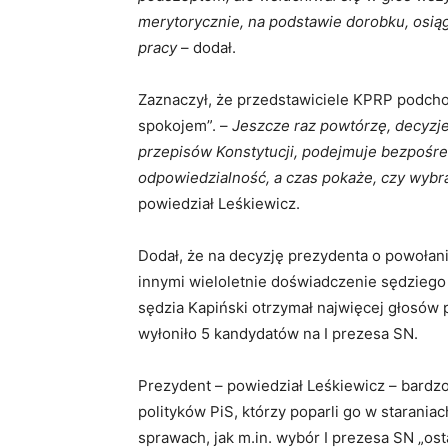
merytorycznie, na podstawie dorobku, osią
pracy
– dodał.
Zaznaczył, że przedstawiciele KPRP podcho
spokojem”. –
Jeszcze raz powtórzę, decyzj
przepisów Konstytucji, podejmuje bezpośred
odpowiedzialność, a czas pokaże, czy wybr
powiedział Leśkiewicz.
Dodał, że na decyzję prezydenta o powołan
innymi wieloletnie doświadczenie sędziego
sędzia Kapiński otrzymał najwięcej głosó
wyłoniło 5 kandydatów na I prezesa SN.
Prezydent – powiedział Leśkiewicz – bardz
polityków PiS, którzy poparli go w starania
sprawach, jak m.in. wybór I prezesa SN „ost