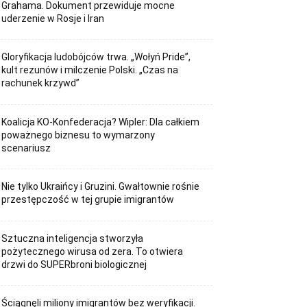
Grahama. Dokument przewiduje mocne
uderzenie w Rosje i Iran
Gloryfikacja ludobójców trwa. „Wołyń Pride”,
kult rezunów i milczenie Polski. „Czas na
rachunek krzywd”
Koalicja KO-Konfederacja? Wipler: Dla całkiem
poważnego biznesu to wymarzony
scenariusz
Nie tylko Ukraińcy i Gruzini. Gwałtownie rośnie
przestępczość w tej grupie imigrantów
Sztuczna inteligencja stworzyła
pożytecznego wirusa od zera. To otwiera
drzwi do SUPERbroni biologicznej
Ściągnęli miliony imigrantów bez weryfikacji.