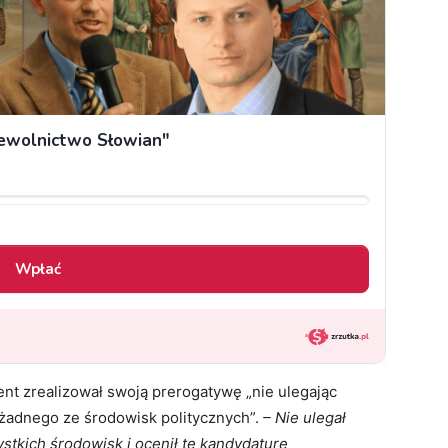
nt zrealizował swoją prerogatywę „nie ulegając
adnego ze środowisk politycznych”.
– Nie ulegał
stkich środowisk i ocenił tę kandydaturę