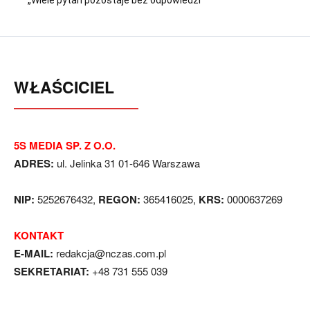
„Wiele pytań pozostaje bez odpowiedzi”
WŁAŚCICIEL
5S MEDIA SP. Z O.O.
ADRES:
ul. Jelinka 31 01-646 Warszawa
NIP:
5252676432,
REGON:
365416025,
KRS:
0000637269
KONTAKT
E-MAIL:
redakcja@nczas.com.pl
SEKRETARIAT:
+48 731 555 039