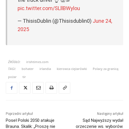
pic.twitter.com/SLllBWylou
— ThisisDublin (@Thisisdublin0)
June 24,
2025
ŹRÓDŁO:
irishtimes.com
TAGI:
bohater
irlandia
kierowca ciężarówki
Polacy za granicą
pożar
tir
Poprzedni artykuł
Następny artykuł
Poseł Polski 2050 atakuje
Sąd Najwyższy wydał
Brauna. Skalik: „Proszę nie
orzeczenie ws. wyborów.