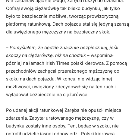
Nie zastanawiając się długo, Zaręba ruszył do działania.
Cofnął swoją ciężarówkę tak blisko budynku, jak tylko
było to bezpiecznie możliwe, tworząc prowizoryczną
platformę ratunkową. Dach pojazdu stał się jedyną szansą
dla uwięzionego mężczyzny na bezpieczny skok.
–
Pomyślałem, że będzie znacznie bezpieczniej, jeśli
skoczy na ciężarówkę, niż na chodnik
– wspominał
później na łamach Irish Times polski kierowca. Z pomocą
przechodniów zachęcał przerażonego mężczyznę do
skoku na dach pojazdu. W końcu, nie widząc innej
możliwości, uwięziony zdecydował się na ten ruch i
wylądował bezpiecznie na ciężarówce.
Po udanej akcji ratunkowej Zaręba nie opuścił miejsca
zdarzenia. Zapytał uratowanego mężczyznę, czy w
budynku zostały inne osoby. Ten, będąc w szoku, nie
potrafił udzielić jasnej odpowiedzi. Polski kierowca