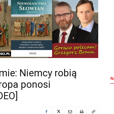
mie: Niemcy robią
N
uropa ponosi
DEO]