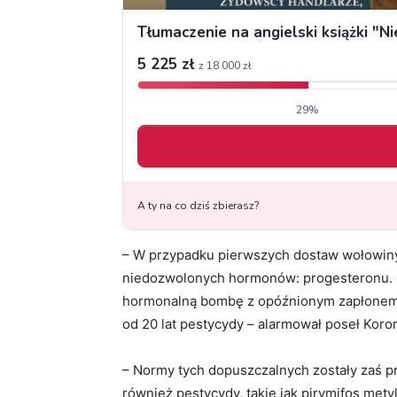
– W przypadku pierwszych dostaw wołowiny
niedozwolonych hormonów: progesteronu. Mię
hormonalną bombę z opóźnionym zapłonem. 
od 20 lat pestycydy – alarmował poseł Koro
– Normy tych dopuszczalnych zostały zaś pr
również pestycydy, takie jak pirymifos metyl