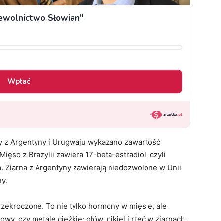
 z Argentyny i Urugwaju wykazano zawartość
so z Brazylii zawiera 17-beta-estradiol, czyli
Ziarna z Argentyny zawierają niedozwolone w Unii
ny.
zekroczone. To nie tylko hormony w mięsie, ale
owy, czy metale ciężkie: ołów, nikiel i rtęć w ziarnach.