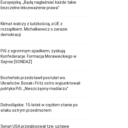
Europejską. „Będę nagłaśniać każde takie
bezczelne lekceważenie prawa”
Klimat walczy z ludzkością, a UE z
rozsądkiem. Michalkiewicz o zarazie
demokracji
PiS z ogromnym spadkiem, zyskują
Konfederacje. Formacja Morawieckiego w
Sejmie [SONDAŻ]
Bocheński przedstawił postulat ws.
Ukraińców. Bosak i Fritz ostro wypunktowali
polityka PiS. „Nieszczęsny maślarzu”
Dolnośląskie. 15-latek w ciężkim stanie po
ataku ostrym przedmiotem
Senat USA przegłosował tzw. ustawę