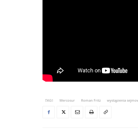
TAGI:
Mercosur
Roman Fritz
wystąpienia sejmo