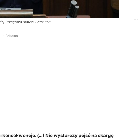
iej Grzegorza Brauna. Foto: PAP
- Reklama -
si konsekwencje. (…) Nie wystarczy pójść na skargę