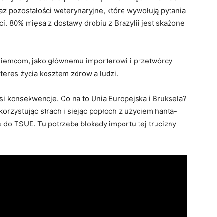
az pozostałości weterynaryjne, które wywołują pytania
. 80% mięsa z dostawy drobiu z Brazylii jest skażone
ł Niemcom, jako głównemu importerowi i przetwórcy
nteres życia kosztem zdrowia ludzi.
osi konsekwencje. Co na to Unia Europejska i Bruksela?
rzystując strach i siejąc popłoch z użyciem hanta-
ę do TSUE. Tu potrzeba blokady importu tej trucizny –