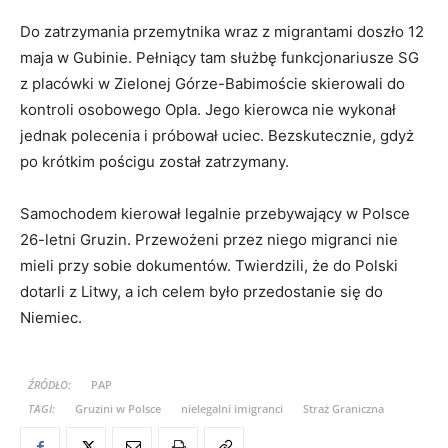
Do zatrzymania przemytnika wraz z migrantami doszło 12
maja w Gubinie. Pełniący tam służbę funkcjonariusze SG
z placówki w Zielonej Górze-Babimoście skierowali do
kontroli osobowego Opla. Jego kierowca nie wykonał
jednak polecenia i próbował uciec. Bezskutecznie, gdyż
po krótkim pościgu został zatrzymany.
Samochodem kierował legalnie przebywający w Polsce
26-letni Gruzin. Przewożeni przez niego migranci nie
mieli przy sobie dokumentów. Twierdzili, że do Polski
dotarli z Litwy, a ich celem było przedostanie się do
Niemiec.
ŹRÓDŁO:
PAP
TAGI:
Gruzini w Polsce
nielegalni imigranci
Straż Graniczna