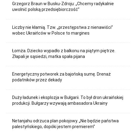
Grzegorz Braun w Busku-Zdroju: „Chcemy radykalnie
uwolnić polską przedsiębiorczość”
Liczby nie kłamią. Tzw. „przestępstwa z nienawiści”
wobec Ukraińców w Polsce to margines
Łomża. Dziecko wypadło z balkonu na piątym piętrze.
Złapali je sąsiedzi, matka spała pijana
Energetyczny potworek za bajońską sumę. Drenaż
podatników przez dekady
Duży ładunek i eksplozja w Bułgarii. To był dron ukraińskiej
produkcji. Bułgarzy wzywają ambasadora Ukrainy
Netanjahu odrzuca plan pokojowy. „Nie będzie państwa
palestyńskiego, dopóki jestem premierem”