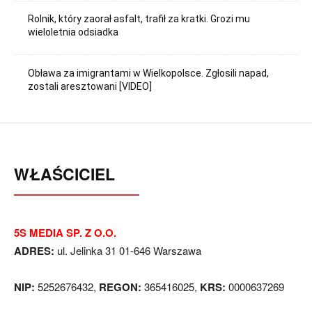
Rolnik, który zaorał asfalt, trafił za kratki. Grozi mu
wieloletnia odsiadka
Obława za imigrantami w Wielkopolsce. Zgłosili napad,
zostali aresztowani [VIDEO]
WŁAŚCICIEL
5S MEDIA SP. Z O.O.
ADRES:
ul. Jelinka 31 01-646 Warszawa
NIP:
5252676432,
REGON:
365416025,
KRS:
0000637269