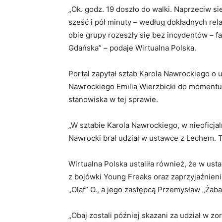
„Ok. godz. 19 doszło do walki. Naprzeciw si
sześć i pół minuty – według dokładnych relac
obie grupy rozeszły się bez incydentów – fa
Gdańska” – podaje Wirtualna Polska.
Portal zapytał sztab Karola Nawrockiego o ud
Nawrockiego Emilia Wierzbicki do momentu p
stanowiska w tej sprawie.
„W sztabie Karola Nawrockiego, w nieoficj
Nawrocki brał udział w ustawce z Lechem. 
Wirtualna Polska ustaliła również, że w ust
z bojówki Young Freaks oraz zaprzyjaźnieni 
„Olaf” O., a jego zastępcą Przemysław „Żaba
„Obaj zostali później skazani za udział w z