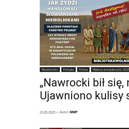
Wiadomości
Polityka
Polska
Wybory prezydenckie 202
„Nawrocki bił się,
Ujawniono kulisy 
-
Autor:
MMP
23.05.2025