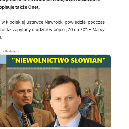
opisuje także Onet.
e w kibolskiej ustawce Nawrocki powiedział podczas
stał zapytany o udział w bójce „70 na 70”.
– Mamy
n.
- Reklama -