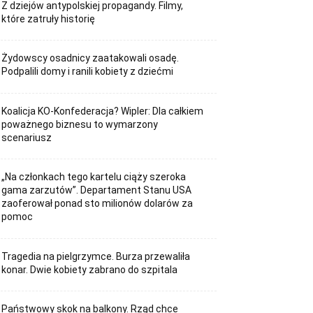
Z dziejów antypolskiej propagandy. Filmy,
które zatruły historię
Żydowscy osadnicy zaatakowali osadę.
Podpalili domy i ranili kobiety z dziećmi
Koalicja KO-Konfederacja? Wipler: Dla całkiem
poważnego biznesu to wymarzony
scenariusz
„Na członkach tego kartelu ciąży szeroka
gama zarzutów”. Departament Stanu USA
zaoferował ponad sto milionów dolarów za
pomoc
Tragedia na pielgrzymce. Burza przewaliła
konar. Dwie kobiety zabrano do szpitala
Państwowy skok na balkony. Rząd chce