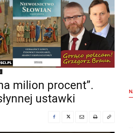
5
 na milion procent”.
N
słynnej ustawki