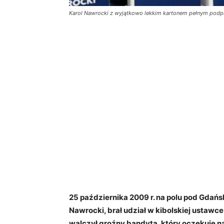
Karol Nawrocki z wyjątkowo lekkim kartonem pełnym podp
25 października 2009 r. na polu pod Gdań
Nawrocki, brał udział w kibolskiej ustawce
walczył groźny bandyta, który oczekuje na