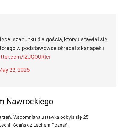
cej szacunku dla gościa, który ustawiał się
 którego w podstawówce okradał z kanapek i
itter.com/lZJGOURlcr
May 22, 2025
em Nawrockiego
darzeń. Wspomniana ustawka odbyła się 25
Lechii Gdańsk z Lechem Poznań.