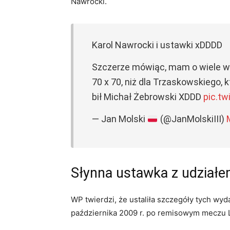
Nawrocki.
Karol Nawrocki i ustawki xDDDD
Szczerze mówiąc, mam o wiele wię
70 x 70, niż dla Trzaskowskiego,
bił Michał Żebrowski XDDD
pic.tw
— Jan Molski
(@JanMolskiIII)
Słynna ustawka z udział
WP twierdzi, że ustaliła szczegóły tych wy
października 2009 r. po remisowym meczu 