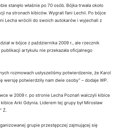
ebie stanęło właśnie po 70 osób. Bójka trwała około
ji na stronach kibiców. Wygrali fani Lechii. Po bójce
ni Lecha wrócili do swoich autokarów i wyjechali z
ział w bójce z października 2009 r., ale rzecznik
ublikacji artykułu nie przekazała oficjalnego
alnych rozmowach usłyszeliśmy potwierdzenie, że Karol
Tę wersję potwierdziły nam dwie osoby” – dodaje WP.
awce w 2009 r. po stronie Lecha Poznań walczyli kibice
kibice Arki Gdynia. Liderem tej grupy był Mirosław
” Ż.
organizowanej grupie przestępczej zajmującej się