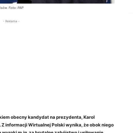
isów. Foto: PAP
- Reklama -
skiem obecny kandydat na prezydenta, Karol
. Z informacji Wirtualnej Polski wynika, że obok niego
 wyroki m.in. za brutalne zabójstwo i usiłowanie