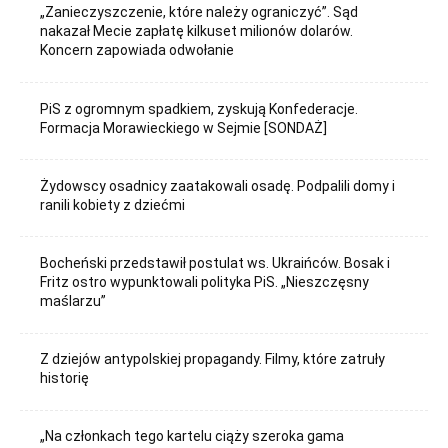
„Zanieczyszczenie, które należy ograniczyć”. Sąd
nakazał Mecie zapłatę kilkuset milionów dolarów.
Koncern zapowiada odwołanie
PiS z ogromnym spadkiem, zyskują Konfederacje.
Formacja Morawieckiego w Sejmie [SONDAŻ]
Żydowscy osadnicy zaatakowali osadę. Podpalili domy i
ranili kobiety z dziećmi
Bocheński przedstawił postulat ws. Ukraińców. Bosak i
Fritz ostro wypunktowali polityka PiS. „Nieszczęsny
maślarzu”
Z dziejów antypolskiej propagandy. Filmy, które zatruły
historię
„Na członkach tego kartelu ciąży szeroka gama