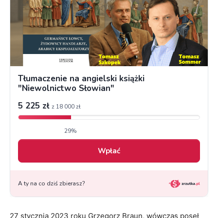
27 stycznia 2023 roku Grzegorz Braun, wówczas poseł