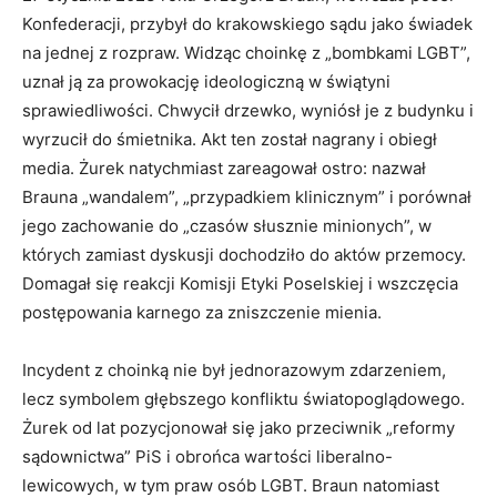
Konfederacji, przybył do krakowskiego sądu jako świadek
na jednej z rozpraw. Widząc choinkę z „bombkami LGBT”,
uznał ją za prowokację ideologiczną w świątyni
sprawiedliwości. Chwycił drzewko, wyniósł je z budynku i
wyrzucił do śmietnika. Akt ten został nagrany i obiegł
media. Żurek natychmiast zareagował ostro: nazwał
Brauna „wandalem”, „przypadkiem klinicznym” i porównał
jego zachowanie do „czasów słusznie minionych”, w
których zamiast dyskusji dochodziło do aktów przemocy.
Domagał się reakcji Komisji Etyki Poselskiej i wszczęcia
postępowania karnego za zniszczenie mienia.
Incydent z choinką nie był jednorazowym zdarzeniem,
lecz symbolem głębszego konfliktu światopoglądowego.
Żurek od lat pozycjonował się jako przeciwnik „reformy
sądownictwa” PiS i obrońca wartości liberalno-
lewicowych, w tym praw osób LGBT. Braun natomiast