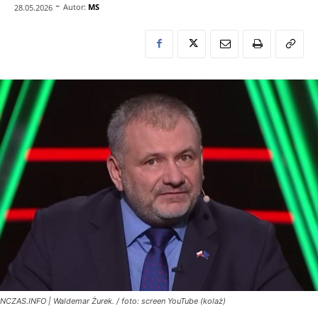
-
Autor:
MS
28.05.2026
NCZAS.INFO | Waldemar Żurek. / foto: screen YouTube (kolaż)