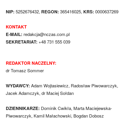
NIP:
5252676432,
REGON:
365416025,
KRS:
0000637269
KONTAKT
E-MAIL:
redakcja@nczas.com.pl
SEKRETARIAT:
+48 731 555 039
REDAKTOR NACZELNY:
dr Tomasz Sommer
WYDAWCY:
Adam Wojtasiewicz, Radosław Piwowarczyk,
Jacek Adamczyk, dr Maciej Sołdan
DZIENNIKARZE:
Dominik Cwikła, Marta Maciejewska-
Piwowarczyk, Kamil Małachowski, Bogdan Dobosz