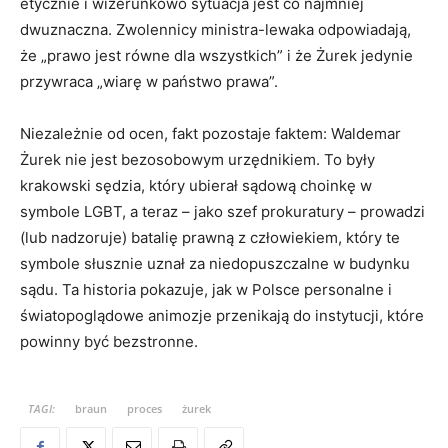
etycznie i wizerunkowo sytuacja jest co najmniej
dwuznaczna. Zwolennicy ministra-lewaka odpowiadają,
że „prawo jest równe dla wszystkich” i że Żurek jedynie
przywraca „wiarę w państwo prawa”.
Niezależnie od ocen, fakt pozostaje faktem: Waldemar
Żurek nie jest bezosobowym urzędnikiem. To były
krakowski sędzia, który ubierał sądową choinkę w
symbole LGBT, a teraz – jako szef prokuratury – prowadzi
(lub nadzoruje) batalię prawną z człowiekiem, który te
symbole słusznie uznał za niedopuszczalne w budynku
sądu. Ta historia pokazuje, jak w Polsce personalne i
światopoglądowe animozje przenikają do instytucji, które
powinny być bezstronne.
TAGI:
braun
proces
żurek