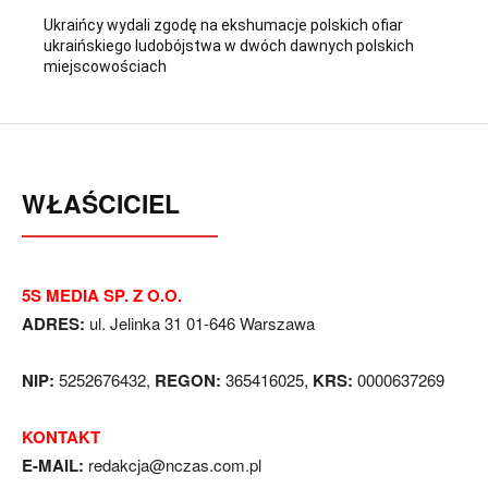
Ukraińcy wydali zgodę na ekshumacje polskich ofiar
ukraińskiego ludobójstwa w dwóch dawnych polskich
miejscowościach
WŁAŚCICIEL
5S MEDIA SP. Z O.O.
ADRES:
ul. Jelinka 31 01-646 Warszawa
NIP:
5252676432,
REGON:
365416025,
KRS:
0000637269
KONTAKT
E-MAIL:
redakcja@nczas.com.pl