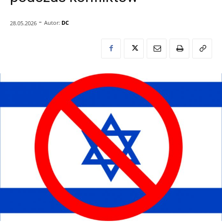
-
Autor:
DC
28.05.2026