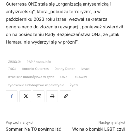
Guterresa ONZ stała się „organizacją antysemicką i
antyizraelską”, która „pobudza terroryzm”, a w
październiku 2023 roku Izrael wezwał sekretarza
generalnego do złożenia rezygnacji, ponieważ stwierdził
on na posiedzeniu Rady Bezpieczeństwa ONZ, że „atak
Hamasu nie wydarzył się w próżni”.
ŹRÓDŁO:
PAP / nczas.info
TAGI:
Antonio Guterres
Danny Danon
Izrael
izraelskie ludobójstwo w gazie
ONZ
Tel-Awiw
żydowskie ludobójstwo w palestynie
Żydzi
Poprzedni artykuł
Następny artykuł
Sommer: Na TO powinno iść
Wojna o bombki LGBT, czyli