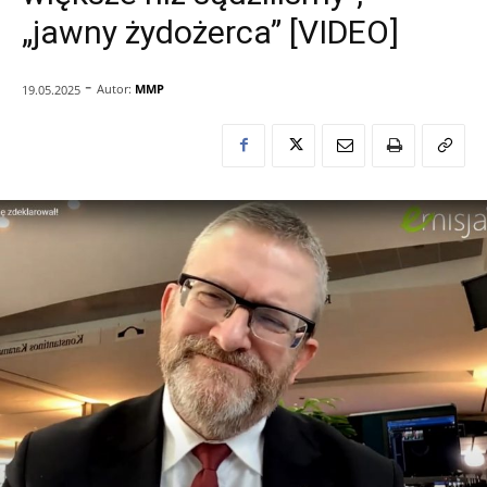
„jawny żydożerca” [VIDEO]
-
Autor:
MMP
19.05.2025