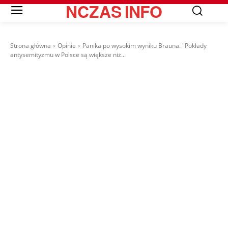
NCZAS
INFO
Strona główna
Opinie
Panika po wysokim wyniku Brauna. "Pokłady
antysemityzmu w Polsce są większe niż...