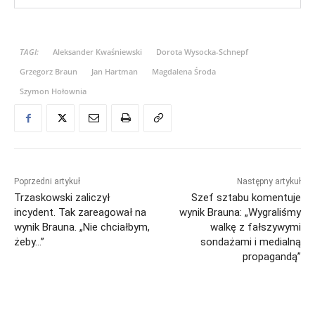
TAGI:
Aleksander Kwaśniewski
Dorota Wysocka-Schnepf
Grzegorz Braun
Jan Hartman
Magdalena Środa
Szymon Hołownia
Poprzedni artykuł
Następny artykuł
Trzaskowski zaliczył
Szef sztabu komentuje
incydent. Tak zareagował na
wynik Brauna: „Wygraliśmy
wynik Brauna. „Nie chciałbym,
walkę z fałszywymi
żeby…”
sondażami i medialną
propagandą”