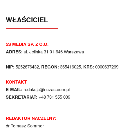
WŁAŚCICIEL
5S MEDIA SP. Z O.O.
ADRES:
ul. Jelinka 31 01-646 Warszawa
NIP:
5252676432,
REGON:
365416025,
KRS:
0000637269
KONTAKT
E-MAIL:
redakcja@nczas.com.pl
SEKRETARIAT:
+48 731 555 039
REDAKTOR NACZELNY:
dr Tomasz Sommer