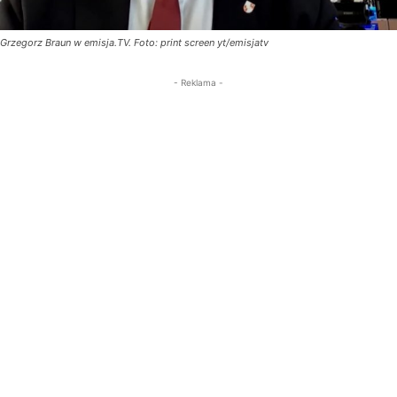
Grzegorz Braun w emisja.TV. Foto: print screen yt/emisjatv
- Reklama -