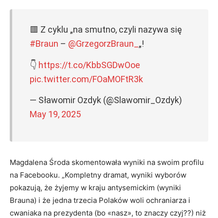
🟥 Z cyklu „na smutno, czyli nazywa się
#Braun
–
@GrzegorzBraun_
„!
👇
https://t.co/KbbSGDwOoe
pic.twitter.com/FOaMOFtR3k
— Sławomir Ozdyk (@Slawomir_Ozdyk)
May 19, 2025
Magdalena Środa skomentowała wyniki na swoim profilu
na Facebooku. „Kompletny dramat, wyniki wyborów
pokazują, że żyjemy w kraju antysemickim (wyniki
Brauna) i że jedna trzecia Polaków woli ochraniarza i
cwaniaka na prezydenta (bo «nasz», to znaczy czyj??) niż