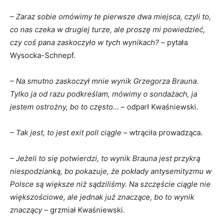
– Zaraz sobie omówimy te pierwsze dwa miejsca, czyli to,
co nas czeka w drugiej turze, ale proszę mi powiedzieć,
czy coś pana zaskoczyło w tych wynikach?
– pytała
Wysocka-Schnepf.
– Na smutno zaskoczył mnie wynik Grzegorza Brauna.
Tylko ja od razu podkreślam, mówimy o sondażach, ja
jestem ostrożny, bo to często…
– odparł Kwaśniewski.
– Tak jest, to jest exit poll ciągle –
wtrąciła prowadząca.
– Jeżeli to się potwierdzi, to wynik Brauna jest przykrą
niespodzianką, bo pokazuje, że pokłady antysemityzmu w
Polsce są większe niż sądziliśmy. Na szczęście ciągle nie
większościowe, ale jednak już znaczące, bo to wynik
znaczący –
grzmiał Kwaśniewski.