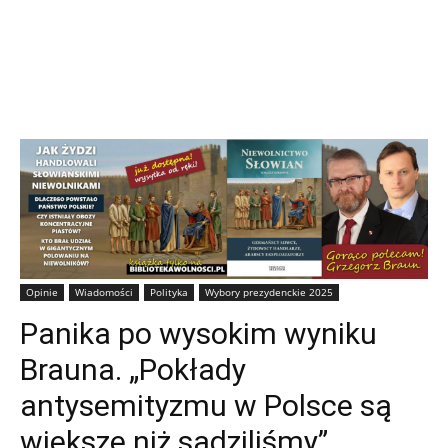
Opinie
Wiadomości
Polityka
Wybory prezydenckie 2025
Panika po wysokim wyniku
Brauna. „Pokłady
antysemityzmu w Polsce są
większe niż sądziliśmy”,