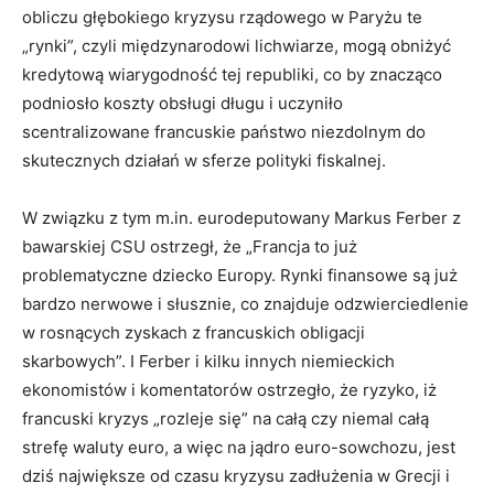
obliczu głębokiego kryzysu rządowego w Paryżu te
„rynki”, czyli międzynarodowi lichwiarze, mogą obniżyć
kredytową wiarygodność tej republiki, co by znacząco
podniosło koszty obsługi długu i uczyniło
scentralizowane francuskie państwo niezdolnym do
skutecznych działań w sferze polityki fiskalnej.
W związku z tym m.in. eurodeputowany Markus Ferber z
bawarskiej CSU ostrzegł, że „Francja to już
problematyczne dziecko Europy. Rynki finansowe są już
bardzo nerwowe i słusznie, co znajduje odzwierciedlenie
w rosnących zyskach z francuskich obligacji
skarbowych”. I Ferber i kilku innych niemieckich
ekonomistów i komentatorów ostrzegło, że ryzyko, iż
francuski kryzys „rozleje się” na całą czy niemal całą
strefę waluty euro, a więc na jądro euro-sowchozu, jest
dziś największe od czasu kryzysu zadłużenia w Grecji i