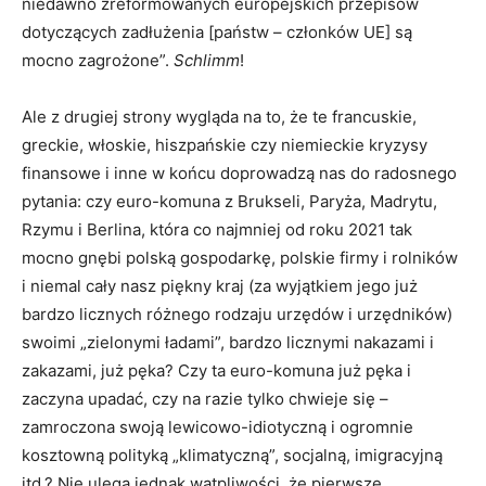
niedawno zreformowanych europejskich przepisów
dotyczących zadłużenia [państw – członków UE] są
mocno zagrożone”.
Schlimm
!
Ale z drugiej strony wygląda na to, że te francuskie,
greckie, włoskie, hiszpańskie czy niemieckie kryzysy
finansowe i inne w końcu doprowadzą nas do radosnego
pytania: czy euro-komuna z Brukseli, Paryża, Madrytu,
Rzymu i Berlina, która co najmniej od roku 2021 tak
mocno gnębi polską gospodarkę, polskie firmy i rolników
i niemal cały nasz piękny kraj (za wyjątkiem jego już
bardzo licznych różnego rodzaju urzędów i urzędników)
swoimi „zielonymi ładami”, bardzo licznymi nakazami i
zakazami, już pęka? Czy ta euro-komuna już pęka i
zaczyna upadać, czy na razie tylko chwieje się –
zamroczona swoją lewicowo-idiotyczną i ogromnie
kosztowną polityką „klimatyczną”, socjalną, imigracyjną
itd.? Nie ulega jednak wątpliwości, że pierwsze