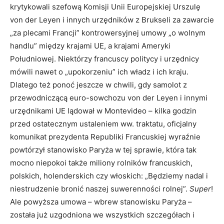
krytykowali szefową Komisji Unii Europejskiej Urszulę
von der Leyen i innych urzędników z Brukseli za zawarcie
„za plecami Francji” kontrowersyjnej umowy „o wolnym
handlu” między krajami UE, a krajami Ameryki
Południowej. Niektórzy francuscy politycy i urzędnicy
mówili nawet o „upokorzeniu” ich władz i ich kraju.
Dlatego też ponoć jeszcze w chwili, gdy samolot z
przewodniczącą euro-sowchozu von der Leyen i innymi
urzędnikami UE lądował w Montevideo – kilka godzin
przed ostatecznym ustaleniem ww. traktatu, oficjalny
komunikat prezydenta Republiki Francuskiej wyraźnie
powtórzył stanowisko Paryża w tej sprawie, która tak
mocno niepokoi także miliony rolników francuskich,
polskich, holenderskich czy włoskich: „Będziemy nadal i
niestrudzenie bronić naszej suwerenności rolnej”.
Super
!
Ale powyższa umowa – wbrew stanowisku Paryża –
została już uzgodniona we wszystkich szczegółach i