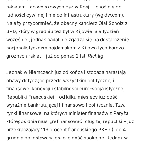
rakietami] do wojskowych baz w Rosji – choć nie do
ludności cywilnej i nie do infrastruktury (wg dw.com).
Należy przypomnieć, że obecny kanclerz Olaf Scholz z
SPD, który w grudniu też był w Kijowie, ale tydzień
wcześniej, jednak nadal nie zgadza się na dostarczenie
nacjonalistycznym hajdamakom z Kijowa tych bardzo
groźnych rakiet – już od ponad 2 lat.
Richtig
!
Jednak w Niemczech już od końca listopada narastają
obawy dotyczące przede wszystkim politycznej i
finansowej kondycji i stabilności euro-socjalistycznej
Republiki Francuskiej – od kilku miesięcy już dość
wyraźnie bankrutującej i finansowo i politycznie. Tzw.
rynki finansowe, na których minister finansów z Paryża
któregoś dnia musi „refinansować” dług tej republiki – już
przekraczający 116 procent francuskiego PKB (!), do 4
grudnia pozostawały jeszcze dość spokojne. Jednak w