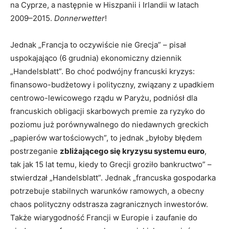
na Cyprze, a następnie w Hiszpanii i Irlandii w latach
2009–2015.
Donnerwetter
!
Jednak „Francja to oczywiście nie Grecja” – pisał
uspokajająco (6 grudnia) ekonomiczny dziennik
„Handelsblatt”. Bo choć podwójny francuski kryzys:
finansowo-budżetowy i polityczny, związany z upadkiem
centrowo-lewicowego rządu w Paryżu, podniósł dla
francuskich obligacji skarbowych premie za ryzyko do
poziomu już porównywalnego do niedawnych greckich
„papierów wartościowych”, to jednak „byłoby błędem
postrzeganie
zbliżającego się kryzysu systemu euro
,
tak jak 15 lat temu, kiedy to Grecji groziło bankructwo” –
stwierdzał „Handelsblatt”. Jednak „francuska gospodarka
potrzebuje stabilnych warunków ramowych, a obecny
chaos polityczny odstrasza zagranicznych inwestorów.
Także wiarygodność Francji w Europie i zaufanie do