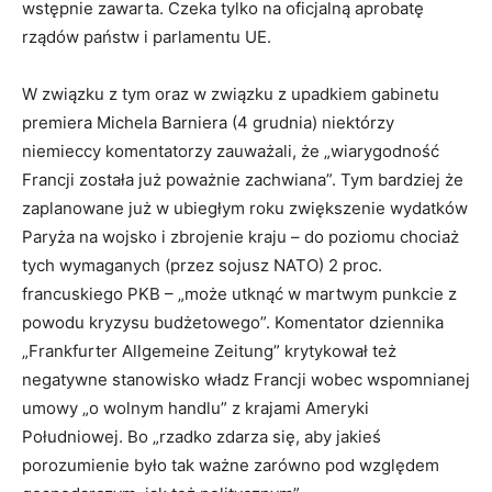
wstępnie zawarta. Czeka tylko na oficjalną aprobatę
rządów państw i parlamentu UE.
W związku z tym oraz w związku z upadkiem gabinetu
premiera Michela Barniera (4 grudnia) niektórzy
niemieccy komentatorzy zauważali, że „wiarygodność
Francji została już poważnie zachwiana”. Tym bardziej że
zaplanowane już w ubiegłym roku zwiększenie wydatków
Paryża na wojsko i zbrojenie kraju – do poziomu chociaż
tych wymaganych (przez sojusz NATO) 2 proc.
francuskiego PKB – „może utknąć w martwym punkcie z
powodu kryzysu budżetowego”. Komentator dziennika
„Frankfurter Allgemeine Zeitung” krytykował też
negatywne stanowisko władz Francji wobec wspomnianej
umowy „o wolnym handlu” z krajami Ameryki
Południowej. Bo „rzadko zdarza się, aby jakieś
porozumienie było tak ważne zarówno pod względem