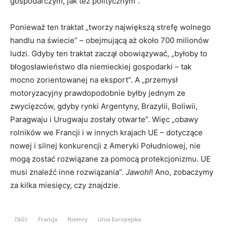
gospodarczym, jak też politycznym”.
Ponieważ ten traktat „tworzy największą strefę wolnego
handlu na świecie” – obejmującą aż około 700 milionów
ludzi. Gdyby ten traktat zaczął obowiązywać, „byłoby to
błogosławieństwo dla niemieckiej gospodarki – tak
mocno zorientowanej na eksport”. A „przemysł
motoryzacyjny prawdopodobnie byłby jednym ze
zwycięzców, gdyby rynki Argentyny, Brazylii, Boliwii,
Paragwaju i Urugwaju zostały otwarte”. Więc „obawy
rolników we Francji i w innych krajach UE – dotyczące
nowej i silnej konkurencji z Ameryki Południowej, nie
mogą zostać rozwiązane za pomocą protekcjonizmu. UE
musi znaleźć inne rozwiązania”.
Jawohl
! Ano, zobaczymy
za kilka miesięcy, czy znajdzie.
TAGI:
Francja
Niemcy
Unia Europejska