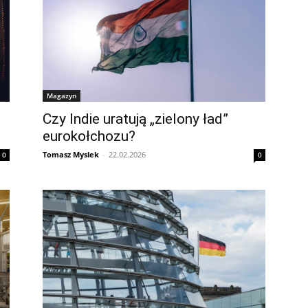
Magazyn
Czy Indie uratują „zielony ład”
eurokołchozu?
Tomasz Myslek
-
22.02.2026
0
0