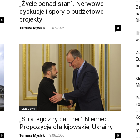
„Życie ponad stan”. Nerwowe
Za
dyskusje i spory o budżetowe
na
projekty
0
Di
Tomasz Myslek
-
4.07.2026
0
Hi
w
Z
Eu
b
Kl
Mi
Pi
F
Magazyn
Ko
„Strategiczny partner” Niemiec.
po
Propozycje dla kijowskiej Ukrainy
m
Tomasz Myslek
-
9.06.2026
0
0