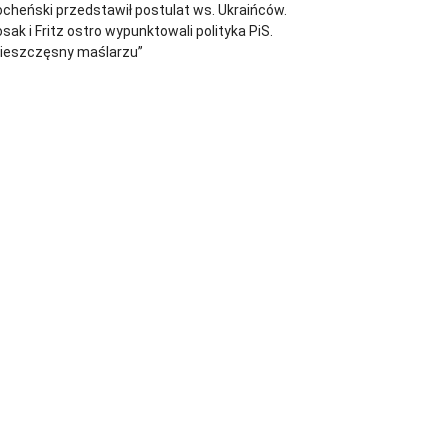
cheński przedstawił postulat ws. Ukraińców.
sak i Fritz ostro wypunktowali polityka PiS.
Nieszczęsny maślarzu”