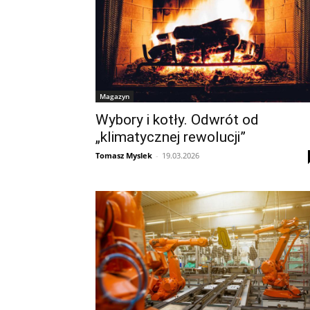
Magazyn
Wybory i kotły. Odwrót od
„klimatycznej rewolucji”
Tomasz Myslek
-
19.03.2026