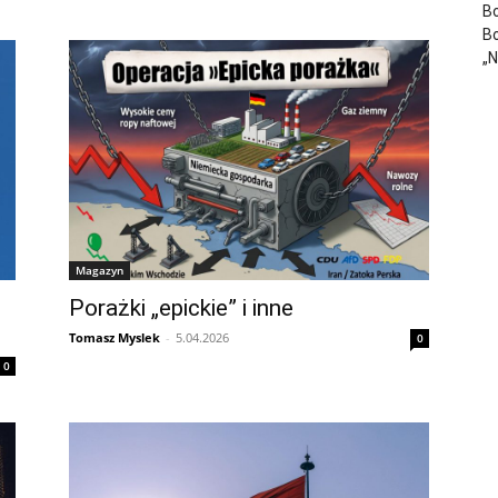
Bo
Bo
„
Magazyn
Porażki „epickie” i inne
Tomasz Myslek
-
5.04.2026
0
0