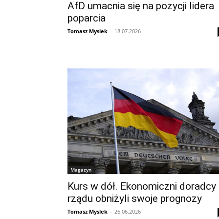
AfD umacnia się na pozycji lidera
poparcia
Tomasz Myslek
-
18.07.2026
Magazyn
Kurs w dół. Ekonomiczni doradcy
rządu obniżyli swoje prognozy
Tomasz Myslek
-
26.06.2026