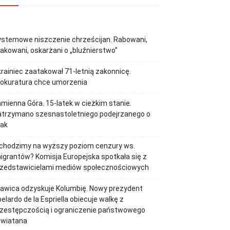
stemowe niszczenie chrześcijan. Rabowani,
akowani, oskarżani o „bluźnierstwo”
rainiec zaatakował 71-letnią zakonnicę.
rokuratura chce umorzenia
mienna Góra. 15-latek w cieżkim stanie.
atrzymano szesnastoletniego podejrzanego o
tak
chodzimy na wyższy poziom cenzury ws.
igrantów? Komisja Europejska spotkała się z
rzedstawicielami mediów społecznościowych
awica odzyskuje Kolumbię. Nowy prezydent
elardo de la Espriella obiecuje walkę z
rzestępczością i ograniczenie państwowego
ewiatana