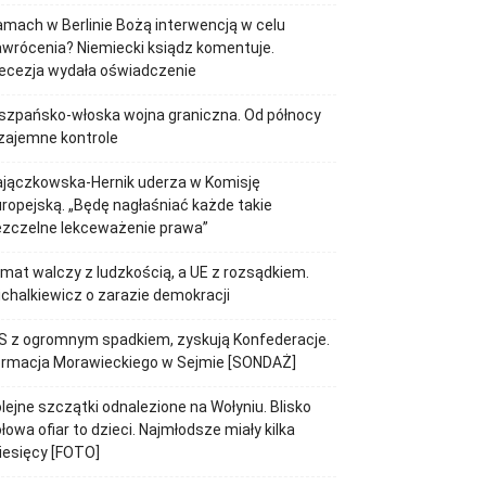
mach w Berlinie Bożą interwencją w celu
wrócenia? Niemiecki ksiądz komentuje.
ecezja wydała oświadczenie
szpańsko-włoska wojna graniczna. Od północy
zajemne kontrole
ajączkowska-Hernik uderza w Komisję
ropejską. „Będę nagłaśniać każde takie
ezczelne lekceważenie prawa”
imat walczy z ludzkością, a UE z rozsądkiem.
chalkiewicz o zarazie demokracji
S z ogromnym spadkiem, zyskują Konfederacje.
ormacja Morawieckiego w Sejmie [SONDAŻ]
lejne szczątki odnalezione na Wołyniu. Blisko
łowa ofiar to dzieci. Najmłodsze miały kilka
iesięcy [FOTO]