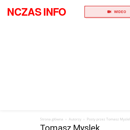
NCZAS
INFO
WIDEO
Strona główna
Autorzy
Posty przez Tomasz Mysle
Tomasz Myslek