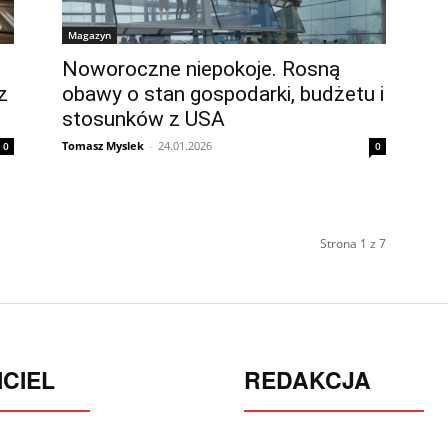
Magazyn
Noworoczne niepokoje. Rosną
z
obawy o stan gospodarki, budżetu i
stosunków z USA
Tomasz Myslek
-
24.01.2026
0
0
Strona 1 z 7
CIEL
REDAKCJA