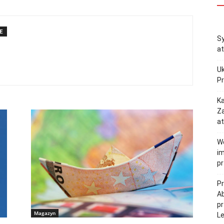
E
Sy
at
Uk
P
Ka
Z
a
W
im
p
Pr
Ab
p
Magazyn
L