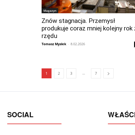
Magazyn
Znów stagnacja. Przemysł
produkuje coraz mniej kolejny rok 
rzędu
Tomasz Myslek
-
8.02.2026
...
1
2
3
7
SOCIAL
WŁAŚCI