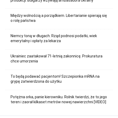
produkcji. Bułgarzy wzywają ambasadora Ukrainy
Między wolnością a porządkiem. Libertarianie spierają się
o rolę państwa
Niemcy toną w długach. Rząd podnosi podatki, wiek
emerytalny i opłaty za lekarza
Ukrainiec zaatakował 71-letnią zakonnicę. Prokuratura
chce umorzenia
To będą podawać pacjentom! Szczepionka mRNA na
grypę zatwierdzona do użytku
Potężna orka, panie kierowniku. Rolnik twierdzi, że to jego
teren i zaorał kilkaset metrów nowej nawierzchni [VIDEO]