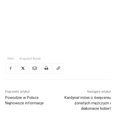
TAGI:
Krzysztof Bosak
Poprzedni artykuł
Następny artykuł
Powodzie w Polsce.
Kardynał mówi o święceniu
Najnowsze informacje
żonatych mężczyzn i
diakonacie kobiet