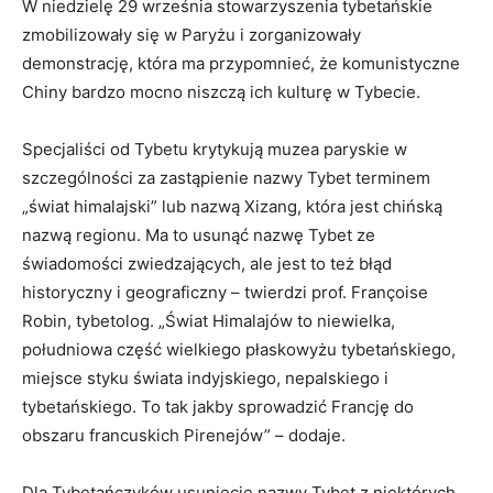
W niedzielę 29 września stowarzyszenia tybetańskie
zmobilizowały się w Paryżu i zorganizowały
demonstrację, która ma przypomnieć, że komunistyczne
Chiny bardzo mocno niszczą ich kulturę w Tybecie.
Specjaliści od Tybetu krytykują muzea paryskie w
szczególności za zastąpienie nazwy Tybet terminem
„świat himalajski” lub nazwą Xizang, która jest chińską
nazwą regionu. Ma to usunąć nazwę Tybet ze
świadomości zwiedzających, ale jest to też błąd
historyczny i geograficzny – twierdzi prof. Françoise
Robin, tybetolog. „Świat Himalajów to niewielka,
południowa część wielkiego płaskowyżu tybetańskiego,
miejsce styku świata indyjskiego, nepalskiego i
tybetańskiego. To tak jakby sprowadzić Francję do
obszaru francuskich Pirenejów” – dodaje.
Dla Tybetańczyków usunięcie nazwy Tybet z niektórych