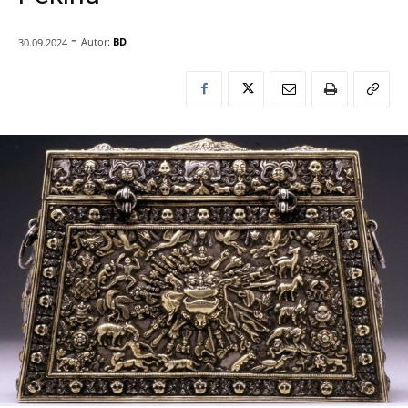
-
Autor:
BD
30.09.2024