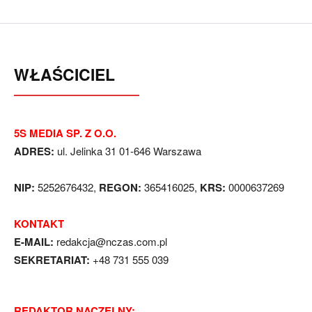
WŁAŚCICIEL
5S MEDIA SP. Z O.O.
ADRES:
ul. Jelinka 31 01-646 Warszawa
NIP:
5252676432,
REGON:
365416025,
KRS:
0000637269
KONTAKT
E-MAIL:
redakcja@nczas.com.pl
SEKRETARIAT:
+48 731 555 039
REDAKTOR NACZELNY: