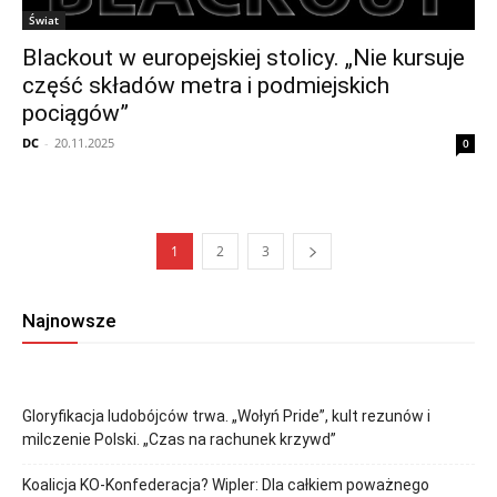
Świat
Blackout w europejskiej stolicy. „Nie kursuje
część składów metra i podmiejskich
pociągów”
DC
-
20.11.2025
0
1
2
3
Najnowsze
Gloryfikacja ludobójców trwa. „Wołyń Pride”, kult rezunów i
milczenie Polski. „Czas na rachunek krzywd”
Koalicja KO-Konfederacja? Wipler: Dla całkiem poważnego