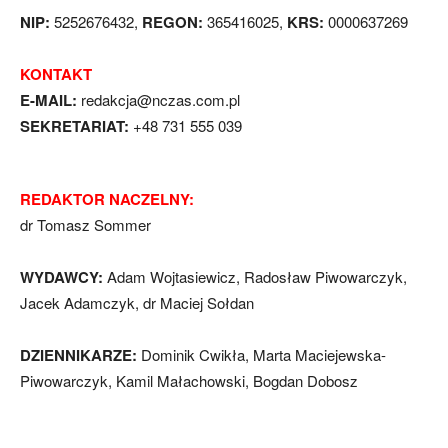
NIP:
5252676432,
REGON:
365416025,
KRS:
0000637269
KONTAKT
E-MAIL:
redakcja@nczas.com.pl
SEKRETARIAT:
+48 731 555 039
REDAKTOR NACZELNY:
dr Tomasz Sommer
WYDAWCY:
Adam Wojtasiewicz, Radosław Piwowarczyk,
Jacek Adamczyk, dr Maciej Sołdan
DZIENNIKARZE:
Dominik Cwikła, Marta Maciejewska-
Piwowarczyk, Kamil Małachowski, Bogdan Dobosz