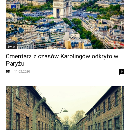
Świat
Cmentarz z czasów Karolingów odkryto w…
Paryżu
BD
-
11.03.2026
0