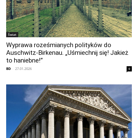
Świat
Wyprawa roześmianych polityków do
Auschwitz-Birkenau. „Uśmiechnij się! Jakież
to haniebne!”
BD
-
27.01.2026
0