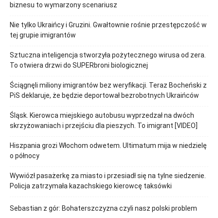
biznesu to wymarzony scenariusz
Nie tylko Ukraińcy i Gruzini. Gwałtownie rośnie przestępczość w
tej grupie imigrantów
Sztuczna inteligencja stworzyła pożytecznego wirusa od zera.
To otwiera drzwi do SUPERbroni biologicznej
Ściągnęli miliony imigrantów bez weryfikacji. Teraz Bocheński z
PiS deklaruje, że będzie deportował bezrobotnych Ukraińców
Śląsk. Kierowca miejskiego autobusu wyprzedzał na dwóch
skrzyżowaniach i przejściu dla pieszych. To imigrant [VIDEO]
Hiszpania grozi Włochom odwetem. Ultimatum mija w niedzielę
o północy
Wywiózł pasażerkę za miasto i przesiadł się na tylne siedzenie.
Policja zatrzymała kazachskiego kierowcę taksówki
Sebastian z gór: Bohaterszczyzna czyli nasz polski problem