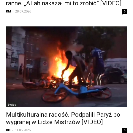
ranne. „Allah nakazał mi to zrobić” [VIDEO]
KM
-
28.07.2026
0
Świat
Multikulturalna radość. Podpalili Paryż po
wygranej w Lidze Mistrzów [VIDEO]
BD
-
31.05.2026
0